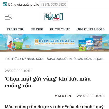
Bảng giá quảng cáo
ISSN: 3093-382X
TRANG CHỦ
SỰ KIỆN
NỮ TRÍ THỨC
ỨNG DỤNG & ĐỔI MỚI
/
TRI THỨC & KỸ NĂNG SỐNG
GIÁO DỤC
SỨC KHỎE
VĂN HÓA
DU LỊCH- Ẩ
28/02/2022 10:51
'Chọn mặt gửi vàng' khi lưu máu
cuống rốn
MAI UYÊN
28/02/2022 10:51
Máu cuống rốn được ví như “của để dành” quý