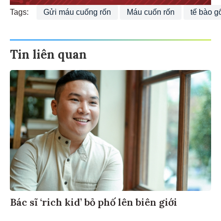
Tags:
Gửi máu cuống rốn
Máu cuốn rốn
tế bào g
Tin liên quan
Bác sĩ ‘rich kid’ bỏ phố lên biên giới