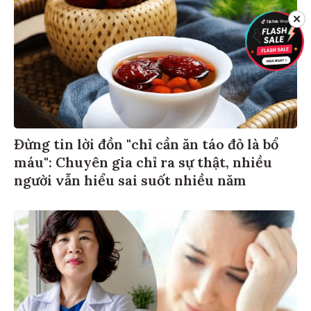
✕
Đừng tin lời đồn "chỉ cần ăn táo đỏ là bổ
máu": Chuyên gia chỉ ra sự thật, nhiều
người vẫn hiểu sai suốt nhiều năm