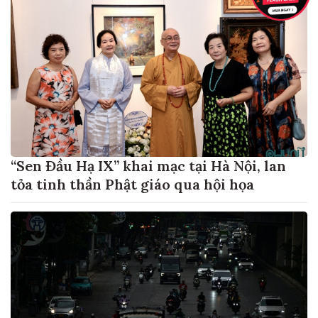
“Sen Đầu Hạ IX” khai mạc tại Hà Nội, lan
tỏa tinh thần Phật giáo qua hội họa