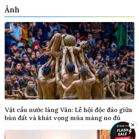
Ảnh
Vật cầu nước làng Vân: Lễ hội độc đáo giữa
bùn đất và khát vọng mùa màng no đủ
✕