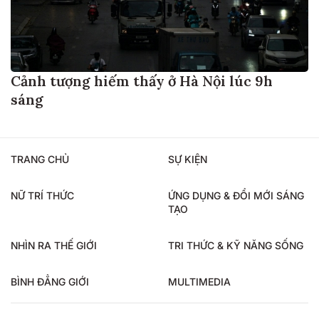
Cảnh tượng hiếm thấy ở Hà Nội lúc 9h
sáng
TRANG CHỦ
SỰ KIỆN
NỮ TRÍ THỨC
ỨNG DỤNG & ĐỔI MỚI SÁNG
TẠO
NHÌN RA THẾ GIỚI
TRI THỨC & KỸ NĂNG SỐNG
BÌNH ĐẲNG GIỚI
MULTIMEDIA