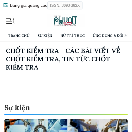
Bảng giá quảng cáo
ISSN: 3093-382X
TRANG CHỦ
SỰ KIỆN
NỮ TRÍ THỨC
ỨNG DỤNG & ĐỔI MỚI
CHỐT KIỂM TRA - CÁC BÀI VIẾT VỀ
CHỐT KIỂM TRA, TIN TỨC CHỐT
KIỂM TRA
Sự kiện