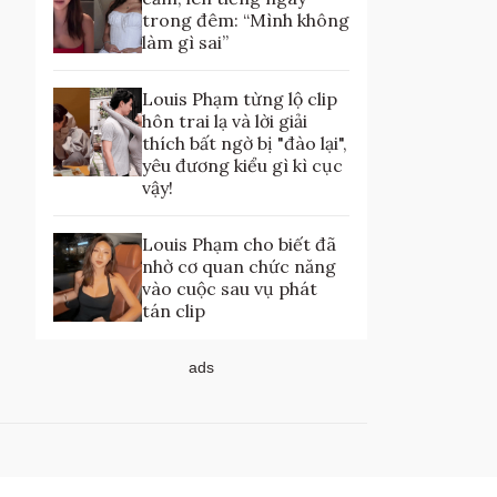
trong đêm: “Mình không
làm gì sai”
Louis Phạm từng lộ clip
hôn trai lạ và lời giải
thích bất ngờ bị "đào lại",
yêu đương kiểu gì kì cục
vậy!
Louis Phạm cho biết đã
nhờ cơ quan chức năng
vào cuộc sau vụ phát
tán clip
ads