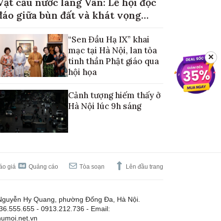
Vật cầu nước làng Vân: Lễ hội độc
đáo giữa bùn đất và khát vọng
mùa màng no đủ
“Sen Đầu Hạ IX” khai
mạc tại Hà Nội, lan tỏa
✕
tinh thần Phật giáo qua
hội họa
Cảnh tượng hiếm thấy ở
Hà Nội lúc 9h sáng
áo giá
Quảng cáo
Tòa soạn
Lên đầu trang
Nguyễn Hy Quang, phường Đống Đa, Hà Nội.
.36.555.655 - 0913.212.736 - Email:
umoi.net.vn