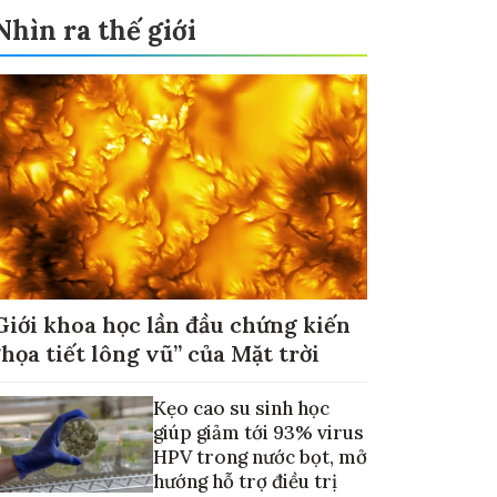
Nhìn ra thế giới
Giới khoa học lần đầu chứng kiến
“họa tiết lông vũ” của Mặt trời
Kẹo cao su sinh học
giúp giảm tới 93% virus
HPV trong nước bọt, mở
hướng hỗ trợ điều trị