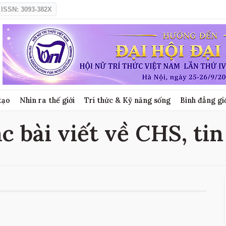
ISSN: 3093-382X
tạo
Nhìn ra thế giới
Tri thức & Kỹ năng sống
Bình đẳng gi
c bài viết về CHS, ti