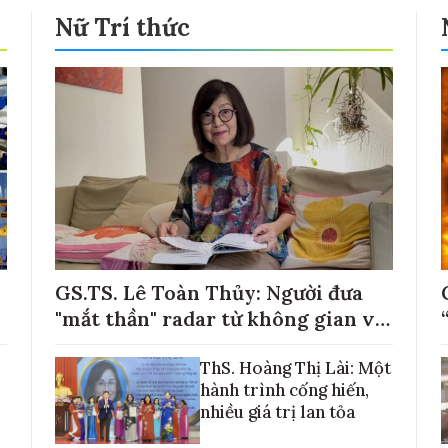
Nữ Trí thức
GS.TS. Lê Toàn Thủy: Người đưa
"mắt thần" radar từ không gian về
với những cánh đồng lúa Việt Nam
ThS. Hoàng Thị Lài: Một
hành trình cống hiến,
nhiều giá trị lan tỏa