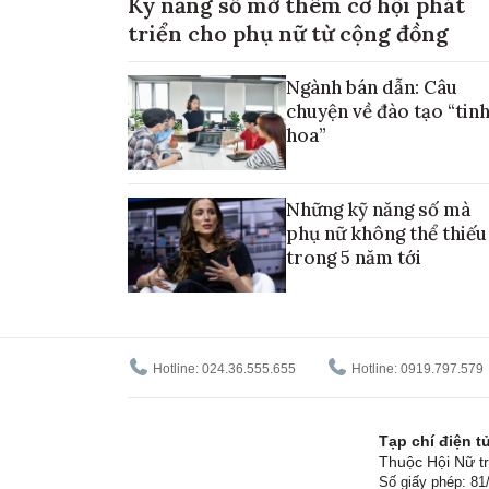
Kỹ năng số mở thêm cơ hội phát
triển cho phụ nữ từ cộng đồng
Ngành bán dẫn: Câu
chuyện về đào tạo “tin
hoa”
Những kỹ năng số mà
phụ nữ không thể thiếu
trong 5 năm tới
Hotline: 024.36.555.655
Hotline: 0919.797.579
Tạp chí điện 
Thuộc Hội Nữ tr
Số giấy phép: 8