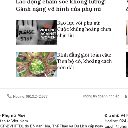
Lao động chăm sóc không lương:
Gánh nặng vô hình của phụ nữ
Bạo lực với phụ nữ:
h
Cuộc khủng hoảng chưa
chịu lùi
Bình đẳng giới toàn cầu:
Tiến bộ có, khoảng cách
còn dài
Thông tin doanh nghiệp
Hotline: 0913.242.977
B
tử Phụ nữ Mới
Địa chỉ:
94 
í thức Việt Nam
Hotline: 024
1/GP-BVHTTDL do Bộ Văn Hóa, Thể Thao và Du Lịch cấp ngày
tapchi@phun