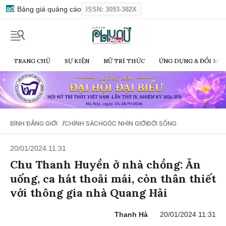
Bảng giá quảng cáo
ISSN: 3093-382X
TRANG CHỦ
SỰ KIỆN
NỮ TRÍ THỨC
ỨNG DỤNG & ĐỔI MỚI
/
BÌNH ĐẲNG GIỚI
CHÍNH SÁCH
GÓC NHÌN GIỚI
ĐỜI SỐNG
20/01/2024 11:31
Chu Thanh Huyền ở nhà chồng: Ăn
uống, ca hát thoải mái, còn thân thiết
với thông gia nhà Quang Hải
Thanh Hà
20/01/2024 11:31