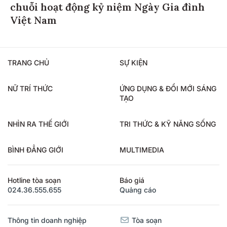
chuỗi hoạt động kỷ niệm Ngày Gia đình
Việt Nam
TRANG CHỦ
SỰ KIỆN
NỮ TRÍ THỨC
ỨNG DỤNG & ĐỔI MỚI SÁNG
TẠO
NHÌN RA THẾ GIỚI
TRI THỨC & KỸ NĂNG SỐNG
BÌNH ĐẲNG GIỚI
MULTIMEDIA
Hotline tòa soạn
Báo giá
024.36.555.655
Quảng cáo
Thông tin doanh nghiệp
Tòa soạn