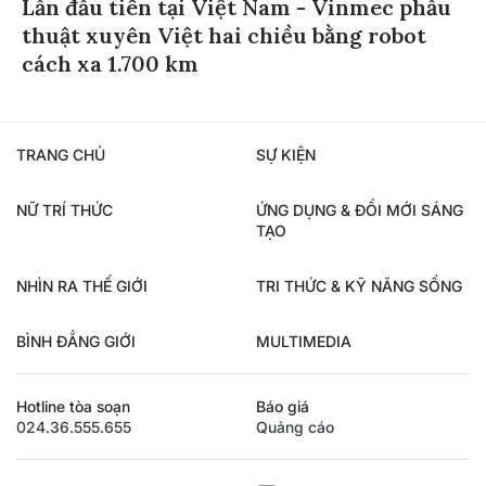
Lần đầu tiên tại Việt Nam - Vinmec phẫu
thuật xuyên Việt hai chiều bằng robot
cách xa 1.700 km
TRANG CHỦ
SỰ KIỆN
NỮ TRÍ THỨC
ỨNG DỤNG & ĐỔI MỚI SÁNG
TẠO
NHÌN RA THẾ GIỚI
TRI THỨC & KỸ NĂNG SỐNG
BÌNH ĐẲNG GIỚI
MULTIMEDIA
Hotline tòa soạn
Báo giá
024.36.555.655
Quảng cáo