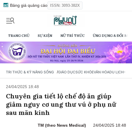
Bảng giá quảng cáo
ISSN: 3093-382X
TRANG CHỦ
SỰ KIỆN
NỮ TRÍ THỨC
ỨNG DỤNG & ĐỔI MỚI
/
TRI THỨC & KỸ NĂNG SỐNG
GIÁO DỤC
SỨC KHỎE
VĂN HÓA
DU LỊCH- Ẩ
24/04/2025 18:48
Chuyên gia tiết lộ chế độ ăn giúp
giảm nguy cơ ung thư vú ở phụ nữ
sau mãn kinh
TM (theo News Medical)
24/04/2025 18:48