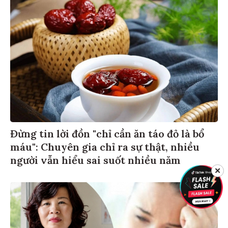
Đừng tin lời đồn "chỉ cần ăn táo đỏ là bổ
máu": Chuyên gia chỉ ra sự thật, nhiều
người vẫn hiểu sai suốt nhiều năm
✕