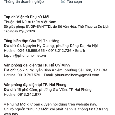
Thông tin doanh nghiệp
Tòa soạn
Tạp chí điện tử Phụ nữ Mới
Thuộc Hội Nữ trí thức Việt Nam
Số giấy phép: 81/GP-BVHTTDL do Bộ Văn Hóa, Thể Thao và Du Lịch
cấp ngày 12/6/2026.
Tổng biên tập:
Chu Thị Thu Hằng
Địa chỉ:
94 Nguyễn Hy Quang, phường Đống Đa, Hà Nội.
Hotline: 024.36.555.655 - 0913.212.736 - Email:
tapchi@phunumoi.net.vn
Văn phòng đại diện tại TP. Hồ Chí Minh
Địa chỉ:
Số 7-9 Nguyễn Bỉnh Khiêm, phường Sài Gòn, TP.HCM
Hotline: 0919.797.579 - Email: phunumoihcm@gmail.com
Văn phòng đại diện tại TP. Hải Phòng
Địa chỉ:
15 phố Cấm, phường Gia Viên, TP Hải Phòng
Hotline: 0913.242.977
® Phụ nữ Mới giữ bản quyền nội dung trên website này.
Ghi rõ nguồn "Phụ nữ Mới" khi phát hành lại thông tin từ trang
web này.