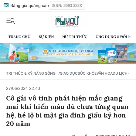
Bảng giá quảng cáo
ISSN: 3093-382X
TRANG CHỦ
SỰ KIỆN
NỮ TRÍ THỨC
ỨNG DỤNG & ĐỔI MỚI
/
TRI THỨC & KỸ NĂNG SỐNG
GIÁO DỤC
SỨC KHỎE
VĂN HÓA
DU LỊCH- Ẩ
27/06/2024 22:43
Cô gái vô tình phát hiện mắc giang
mai khi hiến máu dù chưa từng quan
hệ, hé lộ bí mật gia đình giấu kỹ hơn
20 năm