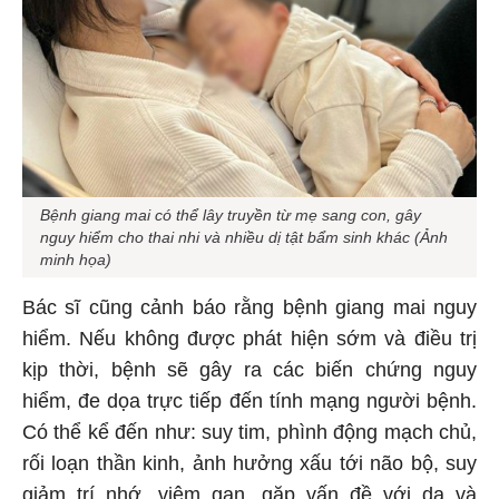
Bệnh giang mai có thể lây truyền từ mẹ sang con, gây
nguy hiểm cho thai nhi và nhiều dị tật bẩm sinh khác (Ảnh
minh họa)
Bác sĩ cũng cảnh báo rằng bệnh giang mai nguy
hiểm. Nếu không được phát hiện sớm và điều trị
kịp thời, bệnh sẽ gây ra các biến chứng nguy
hiểm, đe dọa trực tiếp đến tính mạng người bệnh.
Có thể kể đến như: suy tim, phình động mạch chủ,
rối loạn thần kinh, ảnh hưởng xấu tới não bộ, suy
giảm trí nhớ, viêm gan, gặp vấn đề với da và