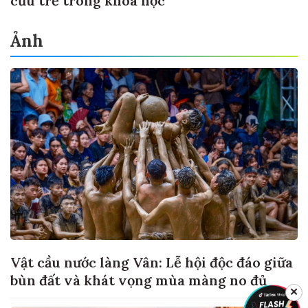
cứu trẻ trong khoa học
Ảnh
Vật cầu nước làng Vân: Lễ hội độc đáo giữa
bùn đất và khát vọng mùa màng no đủ
✕