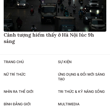
Cảnh tượng hiếm thấy ở Hà Nội lúc 9h
sáng
TRANG CHỦ
SỰ KIỆN
NỮ TRÍ THỨC
ỨNG DỤNG & ĐỔI MỚI SÁNG
TẠO
NHÌN RA THẾ GIỚI
TRI THỨC & KỸ NĂNG SỐNG
BÌNH ĐẲNG GIỚI
MULTIMEDIA