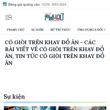
Bảng giá quảng cáo
ISSN: 3093-382X
TRANG CHỦ
SỰ KIỆN
NỮ TRÍ THỨC
ỨNG DỤNG & ĐỔI MỚI
CÓ GIÒI TRÊN KHAY ĐỒ ĂN - CÁC
BÀI VIẾT VỀ CÓ GIÒI TRÊN KHAY ĐỒ
ĂN, TIN TỨC CÓ GIÒI TRÊN KHAY ĐỒ
ĂN
Sự kiện