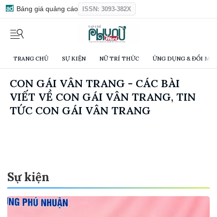
Bảng giá quảng cáo
ISSN: 3093-382X
TRANG CHỦ
SỰ KIỆN
NỮ TRÍ THỨC
ỨNG DỤNG & ĐỔI MỚI
CON GÁI VÂN TRANG - CÁC BÀI
VIẾT VỀ CON GÁI VÂN TRANG, TIN
TỨC CON GÁI VÂN TRANG
Sự kiện