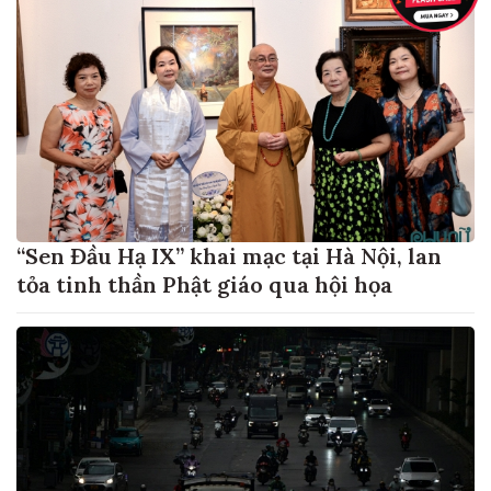
“Sen Đầu Hạ IX” khai mạc tại Hà Nội, lan
tỏa tinh thần Phật giáo qua hội họa