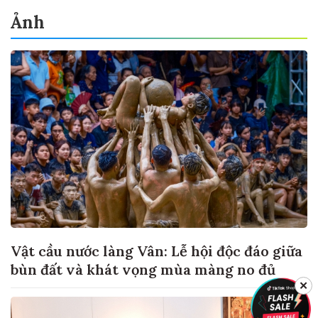
Ảnh
Vật cầu nước làng Vân: Lễ hội độc đáo giữa
bùn đất và khát vọng mùa màng no đủ
✕