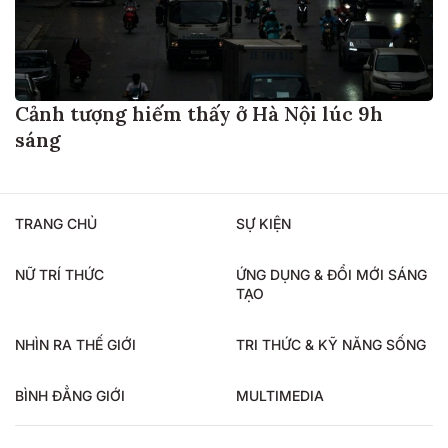
Cảnh tượng hiếm thấy ở Hà Nội lúc 9h
sáng
TRANG CHỦ
SỰ KIỆN
NỮ TRÍ THỨC
ỨNG DỤNG & ĐỔI MỚI SÁNG
TẠO
NHÌN RA THẾ GIỚI
TRI THỨC & KỸ NĂNG SỐNG
BÌNH ĐẲNG GIỚI
MULTIMEDIA