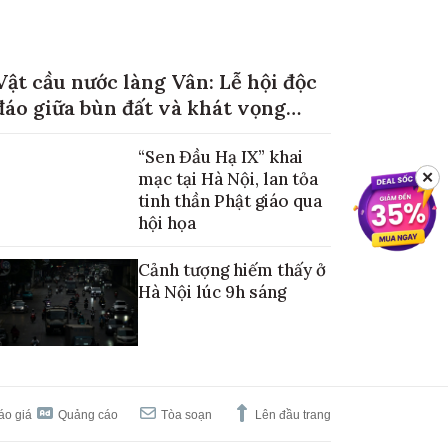
Vật cầu nước làng Vân: Lễ hội độc
đáo giữa bùn đất và khát vọng
mùa màng no đủ
“Sen Đầu Hạ IX” khai
mạc tại Hà Nội, lan tỏa
✕
tinh thần Phật giáo qua
hội họa
Cảnh tượng hiếm thấy ở
Hà Nội lúc 9h sáng
áo giá
Quảng cáo
Tòa soạn
Lên đầu trang