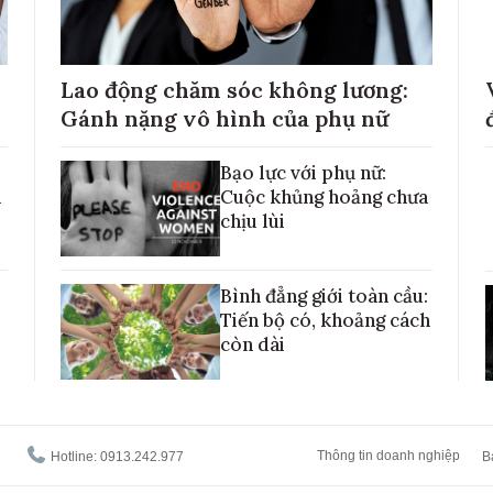
Lao động chăm sóc không lương:
Gánh nặng vô hình của phụ nữ
Bạo lực với phụ nữ:
h
Cuộc khủng hoảng chưa
chịu lùi
Bình đẳng giới toàn cầu:
Tiến bộ có, khoảng cách
còn dài
Thông tin doanh nghiệp
Hotline: 0913.242.977
B