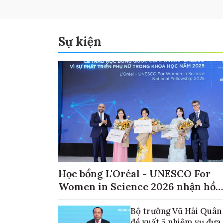
Sự kiện
Học bổng L'Oréal - UNESCO For
Women in Science 2026 nhận hồ
sơ đến ngày 30/9
Bộ trưởng Vũ Hải Quân
đề xuất 5 nhiệm vụ đưa