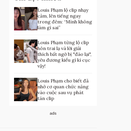
Louis Phạm lộ clip nhạy
cảm, lên tiếng ngay
trong đêm: “Mình không
làm gì sai”
Louis Phạm từng lộ clip
hôn trai lạ và lời giải
thích bất ngờ bị "đào lại",
yêu đương kiểu gì kì cục
vậy!
Louis Phạm cho biết đã
nhờ cơ quan chức năng
vào cuộc sau vụ phát
tán clip
ads