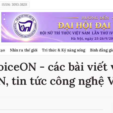
ISSN: 3093-382X
tạo
Nhìn ra thế giới
Tri thức & Kỹ năng sống
Bình đẳng gi
iceON - các bài viết
, tin tức công nghệ