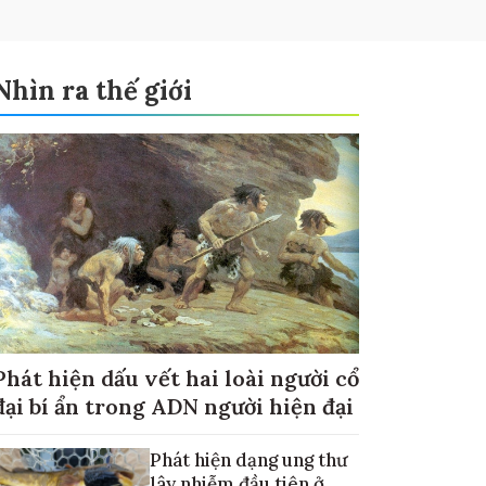
Nhìn ra thế giới
Phát hiện dấu vết hai loài người cổ
đại bí ẩn trong ADN người hiện đại
Phát hiện dạng ung thư
lây nhiễm đầu tiên ở