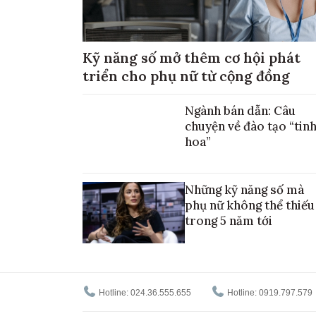
Kỹ năng số mở thêm cơ hội phát
triển cho phụ nữ từ cộng đồng
Ngành bán dẫn: Câu
chuyện về đào tạo “tin
hoa”
Những kỹ năng số mà
phụ nữ không thể thiếu
trong 5 năm tới
Hotline: 024.36.555.655
Hotline: 0919.797.579