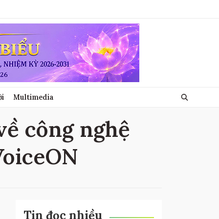
ới
Multimedia
 về công nghệ
 VoiceON
Tin đọc nhiều