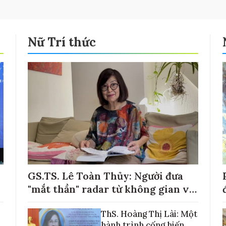
Nữ Trí thức
GS.TS. Lê Toàn Thủy: Người đưa
"mắt thần" radar từ không gian về
với những cánh đồng lúa Việt Nam
ThS. Hoàng Thị Lài: Một
hành trình cống hiến,