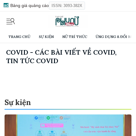
Bảng giá quảng cáo
ISSN: 3093-382X
TRANG CHỦ
SỰ KIỆN
NỮ TRÍ THỨC
ỨNG DỤNG & ĐỔI MỚI
COVID - CÁC BÀI VIẾT VỀ COVID,
TIN TỨC COVID
Sự kiện