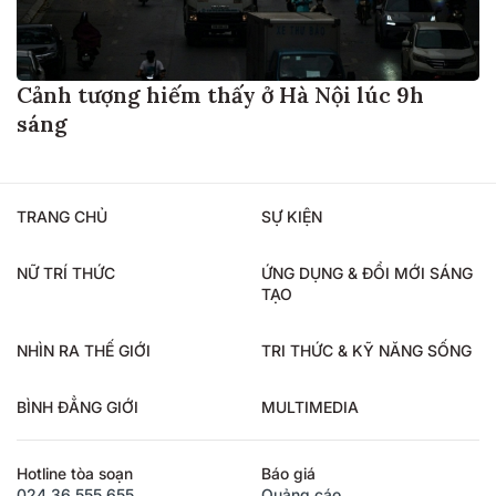
Cảnh tượng hiếm thấy ở Hà Nội lúc 9h
sáng
TRANG CHỦ
SỰ KIỆN
NỮ TRÍ THỨC
ỨNG DỤNG & ĐỔI MỚI SÁNG
TẠO
NHÌN RA THẾ GIỚI
TRI THỨC & KỸ NĂNG SỐNG
BÌNH ĐẲNG GIỚI
MULTIMEDIA
Hotline tòa soạn
Báo giá
024.36.555.655
Quảng cáo