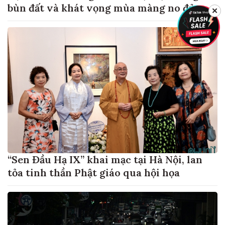
bùn đất và khát vọng mùa màng no đủ
✕
“Sen Đầu Hạ IX” khai mạc tại Hà Nội, lan
tỏa tinh thần Phật giáo qua hội họa