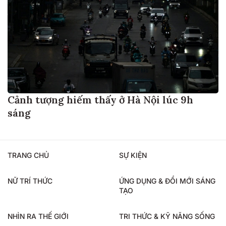
Cảnh tượng hiếm thấy ở Hà Nội lúc 9h
sáng
TRANG CHỦ
SỰ KIỆN
NỮ TRÍ THỨC
ỨNG DỤNG & ĐỔI MỚI SÁNG
TẠO
NHÌN RA THẾ GIỚI
TRI THỨC & KỸ NĂNG SỐNG