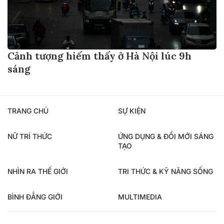
Cảnh tượng hiếm thấy ở Hà Nội lúc 9h
sáng
TRANG CHỦ
SỰ KIỆN
NỮ TRÍ THỨC
ỨNG DỤNG & ĐỔI MỚI SÁNG
TẠO
NHÌN RA THẾ GIỚI
TRI THỨC & KỸ NĂNG SỐNG
BÌNH ĐẲNG GIỚI
MULTIMEDIA