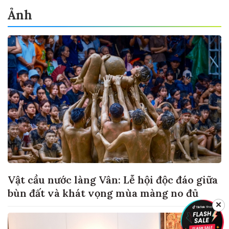
Ảnh
Vật cầu nước làng Vân: Lễ hội độc đáo giữa
bùn đất và khát vọng mùa màng no đủ
✕