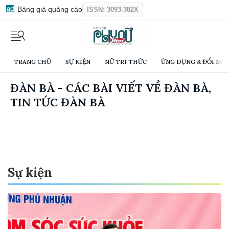
Bảng giá quảng cáo
ISSN: 3093-382X
TRANG CHỦ
SỰ KIỆN
NỮ TRÍ THỨC
ỨNG DỤNG & ĐỔI MỚI
ĐÀN BÀ - CÁC BÀI VIẾT VỀ ĐÀN BÀ,
TIN TỨC ĐÀN BÀ
Sự kiện