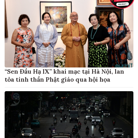
“Sen Đầu Hạ IX” khai mạc tại Hà Nội, lan
tỏa tinh thần Phật giáo qua hội họa