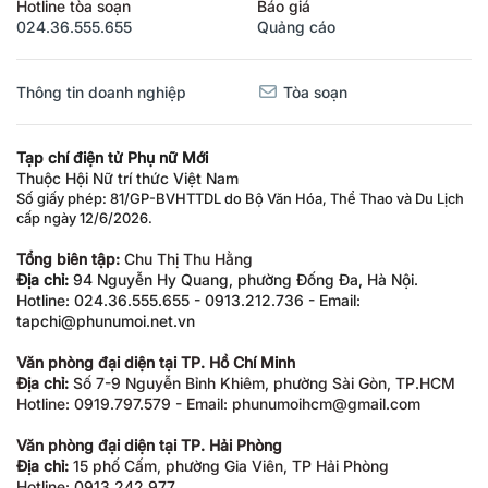
Hotline tòa soạn
Báo giá
024.36.555.655
Quảng cáo
Thông tin doanh nghiệp
Tòa soạn
Tạp chí điện tử Phụ nữ Mới
Thuộc Hội Nữ trí thức Việt Nam
Số giấy phép: 81/GP-BVHTTDL do Bộ Văn Hóa, Thể Thao và Du Lịch
cấp ngày 12/6/2026.
Tổng biên tập:
Chu Thị Thu Hằng
Địa chỉ:
94 Nguyễn Hy Quang, phường Đống Đa, Hà Nội.
Hotline: 024.36.555.655 - 0913.212.736 - Email:
tapchi@phunumoi.net.vn
Văn phòng đại diện tại TP. Hồ Chí Minh
Địa chỉ:
Số 7-9 Nguyễn Bỉnh Khiêm, phường Sài Gòn, TP.HCM
Hotline: 0919.797.579 - Email: phunumoihcm@gmail.com
Văn phòng đại diện tại TP. Hải Phòng
Địa chỉ:
15 phố Cấm, phường Gia Viên, TP Hải Phòng
Hotline: 0913.242.977