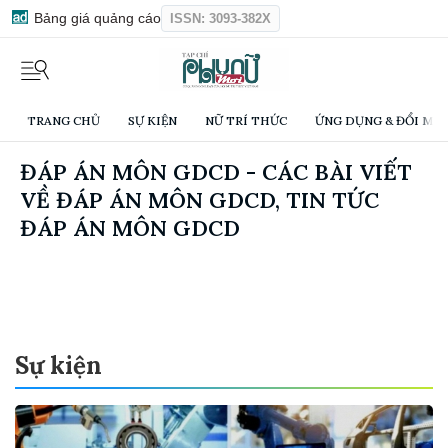
Bảng giá quảng cáo
ISSN: 3093-382X
TRANG CHỦ
SỰ KIỆN
NỮ TRÍ THỨC
ỨNG DỤNG & ĐỔI MỚI
ĐÁP ÁN MÔN GDCD - CÁC BÀI VIẾT
VỀ ĐÁP ÁN MÔN GDCD, TIN TỨC
ĐÁP ÁN MÔN GDCD
Sự kiện