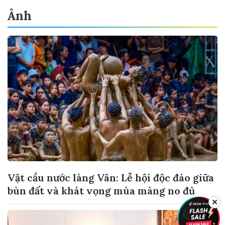
Ảnh
Vật cầu nước làng Vân: Lễ hội độc đáo giữa
bùn đất và khát vọng mùa màng no đủ
✕