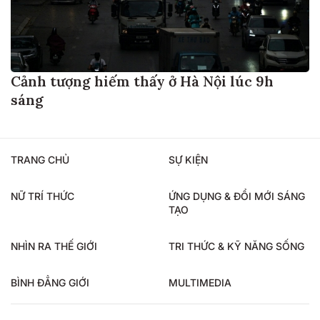
Cảnh tượng hiếm thấy ở Hà Nội lúc 9h
sáng
TRANG CHỦ
SỰ KIỆN
NỮ TRÍ THỨC
ỨNG DỤNG & ĐỔI MỚI SÁNG
TẠO
NHÌN RA THẾ GIỚI
TRI THỨC & KỸ NĂNG SỐNG
BÌNH ĐẲNG GIỚI
MULTIMEDIA