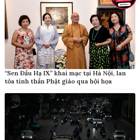
“Sen Đầu Hạ IX” khai mạc tại Hà Nội, lan
tỏa tinh thần Phật giáo qua hội họa