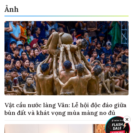
Ảnh
Vật cầu nước làng Vân: Lễ hội độc đáo giữa
bùn đất và khát vọng mùa màng no đủ
✕