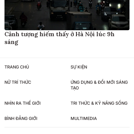
Cảnh tượng hiếm thấy ở Hà Nội lúc 9h
sáng
TRANG CHỦ
SỰ KIỆN
NỮ TRÍ THỨC
ỨNG DỤNG & ĐỔI MỚI SÁNG
TẠO
NHÌN RA THẾ GIỚI
TRI THỨC & KỸ NĂNG SỐNG
BÌNH ĐẲNG GIỚI
MULTIMEDIA