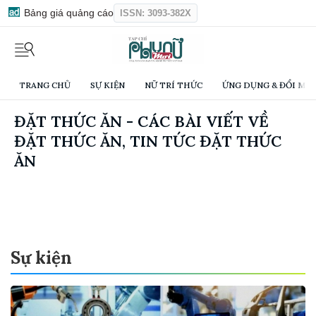
Bảng giá quảng cáo
ISSN: 3093-382X
TRANG CHỦ
SỰ KIỆN
NỮ TRÍ THỨC
ỨNG DỤNG & ĐỔI MỚI
ĐẶT THỨC ĂN - CÁC BÀI VIẾT VỀ
ĐẶT THỨC ĂN, TIN TỨC ĐẶT THỨC
ĂN
Sự kiện