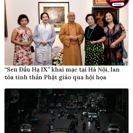
“Sen Đầu Hạ IX” khai mạc tại Hà Nội, lan
tỏa tinh thần Phật giáo qua hội họa