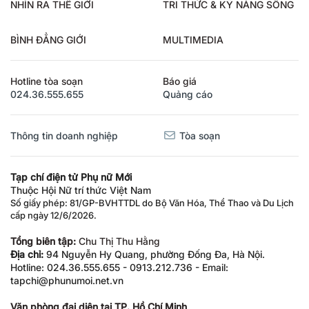
NHÌN RA THẾ GIỚI
TRI THỨC & KỸ NĂNG SỐNG
BÌNH ĐẲNG GIỚI
MULTIMEDIA
Hotline tòa soạn
Báo giá
024.36.555.655
Quảng cáo
Thông tin doanh nghiệp
Tòa soạn
Tạp chí điện tử Phụ nữ Mới
Thuộc Hội Nữ trí thức Việt Nam
Số giấy phép: 81/GP-BVHTTDL do Bộ Văn Hóa, Thể Thao và Du Lịch
cấp ngày 12/6/2026.
Tổng biên tập:
Chu Thị Thu Hằng
Địa chỉ:
94 Nguyễn Hy Quang, phường Đống Đa, Hà Nội.
Hotline: 024.36.555.655 - 0913.212.736 - Email:
tapchi@phunumoi.net.vn
Văn phòng đại diện tại TP. Hồ Chí Minh