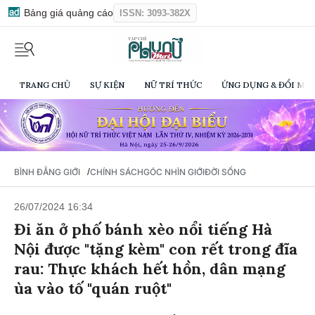
Bảng giá quảng cáo
ISSN: 3093-382X
TRANG CHỦ
SỰ KIỆN
NỮ TRÍ THỨC
ỨNG DỤNG & ĐỔI MỚI
/
BÌNH ĐẲNG GIỚI
CHÍNH SÁCH
GÓC NHÌN GIỚI
ĐỜI SỐNG
26/07/2024 16:34
Đi ăn ở phố bánh xèo nổi tiếng Hà
Nội được "tặng kèm" con rết trong đĩa
rau: Thực khách hết hồn, dân mạng
ùa vào tố "quán ruột"