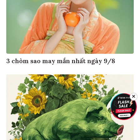
3 chòm sao may mắn nhất ngày 9/8
✕