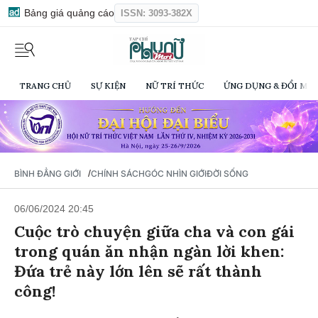
Bảng giá quảng cáo
ISSN: 3093-382X
TRANG CHỦ
SỰ KIỆN
NỮ TRÍ THỨC
ỨNG DỤNG & ĐỔI MỚI
/
BÌNH ĐẲNG GIỚI
CHÍNH SÁCH
GÓC NHÌN GIỚI
ĐỜI SỐNG
06/06/2024 20:45
Cuộc trò chuyện giữa cha và con gái
trong quán ăn nhận ngàn lời khen:
Đứa trẻ này lớn lên sẽ rất thành
công!