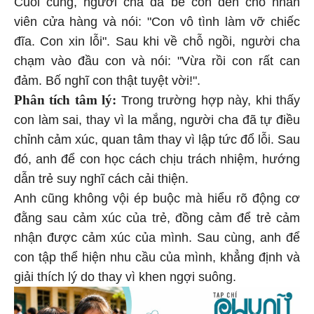
Cuối cùng, người cha đã bế con đến chỗ nhân
viên cửa hàng và nói: "Con vô tình làm vỡ chiếc
đĩa. Con xin lỗi". Sau khi về chỗ ngồi, người cha
chạm vào đầu con và nói: "Vừa rồi con rất can
đảm. Bố nghĩ con thật tuyệt vời!".
Phân tích tâm lý:
Trong trường hợp này, khi thấy
con làm sai, thay vì la mắng, người cha đã tự điều
chỉnh cảm xúc, quan tâm thay vì lập tức đổ lỗi. Sau
đó, anh để con học cách chịu trách nhiệm, hướng
dẫn trẻ suy nghĩ cách cải thiện.
Anh cũng không vội ép buộc mà hiểu rõ động cơ
đằng sau cảm xúc của trẻ, đồng cảm để trẻ cảm
nhận được cảm xúc của mình. Sau cùng, anh để
con tập thể hiện nhu cầu của mình, khẳng định và
giải thích lý do thay vì khen ngợi suông.