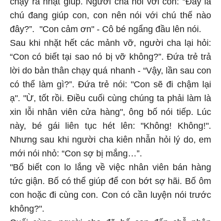
chạy ra nhặt giúp. Người cha nói với con: “Đây là
chú đang giúp con, con nên nói với chú thế nào
đây?”. "Con cảm ơn" - Cô bé ngẩng đầu lên nói.
Sau khi nhặt hết các mảnh vỡ, người cha lại hỏi:
“Con có biết tại sao nó bị vỡ không?”. Đứa trẻ trả
lời do bản thân chạy quá nhanh - “Vậy, lần sau con
có thể làm gì?”. Đứa trẻ nói: "Con sẽ đi chậm lại
ạ". "Ừ, tốt rồi. Điều cuối cùng chúng ta phải làm là
xin lỗi nhân viên cửa hàng", ông bố nói tiếp. Lúc
này, bé gái liên tục hét lên: "Không! Không!".
Nhưng sau khi người cha kiên nhẫn hỏi lý do, em
mới nói nhỏ: “Con sợ bị mắng…”.
"Bố biết con lo lắng về việc nhân viên bán hàng
tức giận. Bố có thể giúp để con bớt sợ hãi. Bố ôm
con hoặc đi cùng con. Con có cần luyện nói trước
không?".