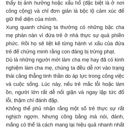
thấy bị ảnh hưởng hoặc xấu hổ (đặc biệt là ở nơi
công cộng) và chỉ đơn giản là bộc lộ cảm xúc để
giữ thể diện của mình.
Xung quanh chúng ta thường có những bậc cha
mẹ phàn nàn vì đứa trẻ ở nhà thực sự quá phiền
phức. Rồi họ sẽ liệt kê từng hành vi xấu của đứa
trẻ để chứng minh rằng con đáng bị trừng phạt.
Dù là những người mới làm cha mẹ hay đã có kinh
nghiệm làm cha mẹ, chúng ta đều dễ rơi vào trạng
thái căng thẳng tinh thần do áp lực trong công việc
và cuộc sống. Lúc này, nếu trẻ mắc lỗi hoặc làm
ồn, người lớn rất dễ nổi giận và ngay lập tức đổ
lỗi, thậm chí đánh đập.
Không thể phủ nhận rằng một số trẻ thực sự rất
nghịch ngợm. Nhưng công bằng mà nói, đánh,
mắng có thể là cách mang lại hiệu quả nhanh nhất