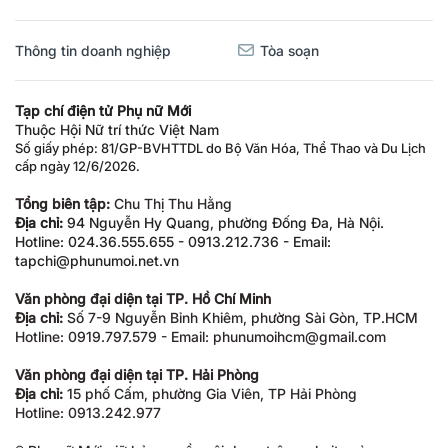
Thông tin doanh nghiệp
Tòa soạn
Tạp chí điện tử Phụ nữ Mới
Thuộc Hội Nữ trí thức Việt Nam
Số giấy phép: 81/GP-BVHTTDL do Bộ Văn Hóa, Thể Thao và Du Lịch
cấp ngày 12/6/2026.
Tổng biên tập:
Chu Thị Thu Hằng
Địa chỉ:
94 Nguyễn Hy Quang, phường Đống Đa, Hà Nội.
Hotline: 024.36.555.655 - 0913.212.736 - Email:
tapchi@phunumoi.net.vn
Văn phòng đại diện tại TP. Hồ Chí Minh
Địa chỉ:
Số 7-9 Nguyễn Bỉnh Khiêm, phường Sài Gòn, TP.HCM
Hotline: 0919.797.579 - Email: phunumoihcm@gmail.com
Văn phòng đại diện tại TP. Hải Phòng
Địa chỉ:
15 phố Cấm, phường Gia Viên, TP Hải Phòng
Hotline: 0913.242.977
® Phụ nữ Mới giữ bản quyền nội dung trên website này.