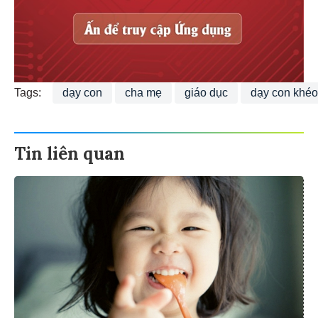
Tags:
dạy con
cha mẹ
giáo dục
dạy con khéo
Tin liên quan