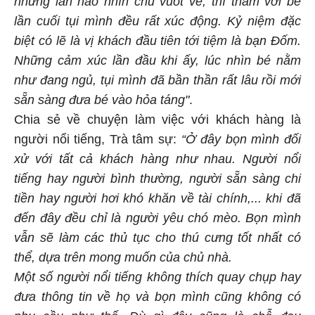
nhưng lần nào nhìn chủ vuốt ve, thì thầm với bé
lần cuối tụi mình đều rất xúc động. Kỷ niệm đặc
biệt có lẽ là vị khách đầu tiên tới tiệm là bạn Đốm.
Những cảm xúc lần đầu khi ấy, lúc nhìn bé nằm
như đang ngủ, tụi mình đã bần thần rất lâu rồi mới
sẵn sàng đưa bé vào hỏa táng"
.
Chia sẻ về chuyện làm việc với khách hàng là
người nổi tiếng, Trà tâm sự:
“Ở đây bọn mình đối
xử với tất cả khách hàng như nhau. Người nổi
tiếng hay người bình thường, người sẵn sàng chi
tiền hay người hơi khó khăn về tài chính,... khi đã
đến đây đều chỉ là người yêu chó mèo. Bọn mình
vẫn sẽ làm các thủ tục cho thú cưng tốt nhất có
thể, dựa trên mong muốn của chủ nhà.
Một số người nổi tiếng không thích quay chụp hay
đưa thông tin về họ và bọn mình cũng không có