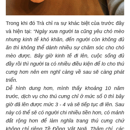
Trong khi đó Trà chỉ ra sự khác biệt của trước đây
và hiện tại:
“Ngày xưa người ta cũng yêu chó mèo
nhưng kinh tế khó khăn, đến người còn không đủ
ăn thì không thể dành nhiều sự chăm sóc cho chó
mèo được. Bây giờ kinh tế đi lên, cuộc sống đủ
đầy rồi thì người ta có nhiều điều kiện để lo cho thú
cưng hơn nên em nghĩ càng về sau sẽ càng phát
triển.
Dễ hình dung hơn, mình thấy khoảng 10 năm
trước, dịch vụ cho thú cưng chỉ ở mức số 0 thì bây
giờ đã lên được mức 3 - 4 và sẽ tiếp tục đi lên. Sau
này có thể sẽ có người chi nhiều tiền hơn, có mảnh
đất rộng hơn để làm nghĩa trang thú cưng chứ
không chỉ riêng Tề Đồng Vật Ngã. Thậm chí, các