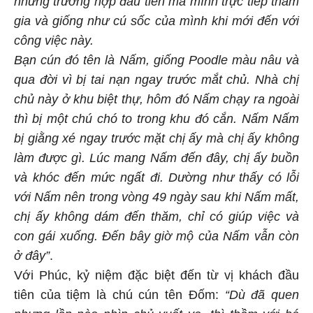
những trường hợp đầu tiên mà mình trực tiếp tham
gia và giống như cú sốc của mình khi mới đến với
công việc này.
Bạn cún đó tên là Nấm, giống Poodle màu nâu và
qua đời vì bị tai nạn ngay trước mắt chủ. Nhà chị
chủ này ở khu biệt thự, hôm đó Nấm chạy ra ngoài
thì bị một chú chó to trong khu đó cắn. Nấm Nấm
bị giằng xé ngay trước mặt chị ấy mà chị ấy không
làm được gì. Lúc mang Nấm đến đây, chị ấy buồn
và khóc đến mức ngất đi. Dường như thấy có lỗi
với Nấm nên trong vòng 49 ngày sau khi Nấm mất,
chị ấy không dám đến thăm, chỉ có giúp việc và
con gái xuống. Đến bây giờ mộ của Nấm vẫn còn
ở đây”
.
Với Phúc, kỷ niệm đặc biệt đến từ vị khách đầu
tiên của tiệm là chú cún tên Đốm:
“Dù đã quen