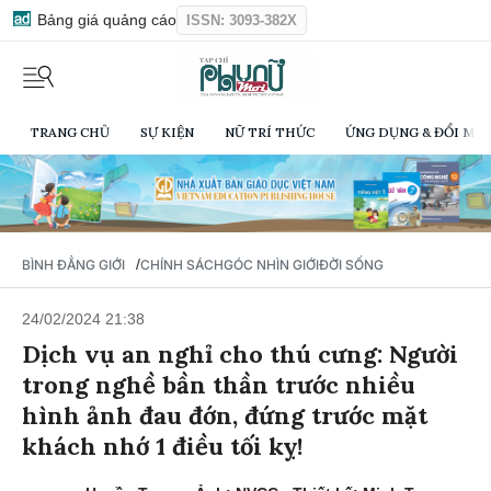
Bảng giá quảng cáo
ISSN: 3093-382X
TRANG CHỦ
SỰ KIỆN
NỮ TRÍ THỨC
ỨNG DỤNG & ĐỔI MỚI
/
BÌNH ĐẲNG GIỚI
CHÍNH SÁCH
GÓC NHÌN GIỚI
ĐỜI SỐNG
24/02/2024 21:38
Dịch vụ an nghỉ cho thú cưng: Người
trong nghề bần thần trước nhiều
hình ảnh đau đớn, đứng trước mặt
khách nhớ 1 điều tối kỵ!