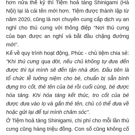
hơn nửa thế kỷ thì Tiệm hoả táng Shinigami (Hà
Nội) lại là cái tên mới hơn. Tiệm được thành lập từ
năm 2020, cũng là nơi chuyên cung cấp dịch vụ an
nghỉ cho thú cưng với thông điệp “Nơi thú cưng
của bạn được an nghỉ và bắt đầu chặng đường
mới”.
Kể về quy trình hoạt động, Phúc - chủ tiệm chia sẻ:
"Khi thú cưng qua đời, nếu chủ không tự đưa đến
được thì tụi mình sẽ đến tận nhà đón. Đầu tiên là
tổ chức lễ tưởng niệm cho bé, chuẩn bị sẵn bình
đựng tro cốt, thẻ tên của bé rồi cuối cùng, bé được
hỏa táng. Khi hỏa táng kết thúc, tro cốt của bé
được đưa vào lọ và gắn thẻ tên, chủ có thể đưa về
hoặc gửi lại để tụi mình chăm sóc”
.
Ở Tiệm hoả táng Shinigami, chi phí cho mỗi lần thú
cưng cũng hàng triệu đồng. Con số cũng không cố