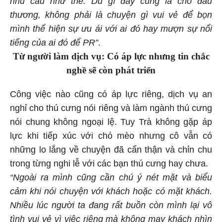
nhu cầu như thế. Dù gì đây cũng là chỗ đau
thương, không phải là chuyện gì vui vẻ để bọn
mình thể hiện sự ưu ái với ai đó hay mượn sự nổi
tiếng của ai đó để PR”
.
Từ người làm dịch vụ: Có áp lực nhưng tin chắc
nghề sẽ còn phát triển
Công việc nào cũng có áp lực riêng, dịch vụ an
nghỉ cho thú cưng nói riêng và làm ngành thú cưng
nói chung không ngoại lệ. Tuy Trà không gặp áp
lực khi tiếp xúc với chó mèo nhưng cô vẫn có
những lo lắng về chuyện đã cẩn thận và chỉn chu
trong từng nghi lễ với các bạn thú cưng hay chưa.
“Ngoài ra mình cũng cần chú ý nét mặt và biểu
cảm khi nói chuyện với khách hoặc có mặt khách.
Nhiều lúc người ta đang rất buồn còn mình lại vô
tình vui vẻ vì việc riêng mà không may khách nhìn