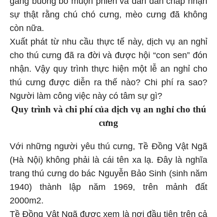
gắng buông bỏ muộn phiền và dần dần chấp nhận
sự thật rằng chú chó cưng, mèo cưng đã không
còn nữa.
Xuất phát từ nhu cầu thực tế này, dịch vụ an nghỉ
cho thú cưng đã ra đời và được hội “con sen” đón
nhận. Vậy quy trình thực hiện một lễ an nghỉ cho
thú cưng được diễn ra thế nào? Chi phí ra sao?
Người làm công việc này có tâm sự gì?
Quy trình và chi phí của dịch vụ an nghỉ cho thú
cưng
Với những người yêu thú cưng, Tề Đồng Vật Ngã
(Hà Nội) không phải là cái tên xa lạ. Đây là nghĩa
trang thú cưng do bác Nguyễn Bảo Sinh (sinh năm
1940) thành lập năm 1969, trên mảnh đất
2000m2.
Tề Đồng Vật Ngã được xem là nơi đầu tiên trên cả