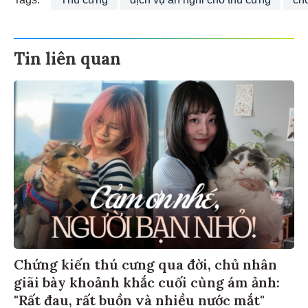
Tags:
Thú cưng
dịch vụ an nghỉ cho thú cưng
ch
Tin liên quan
Chứng kiến thú cưng qua đời, chủ nhân
giãi bày khoảnh khắc cuối cùng ám ảnh:
"Rất đau, rất buồn và nhiều nước mắt"