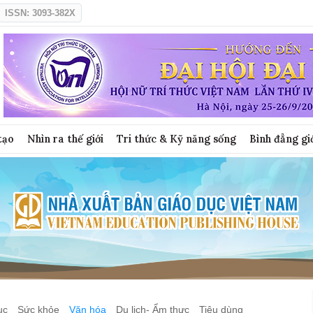
ISSN: 3093-382X
tạo
Nhìn ra thế giới
Tri thức & Kỹ năng sống
Bình đẳng gi
ục
Sức khỏe
Văn hóa
Du lịch- Ẩm thực
Tiêu dùng