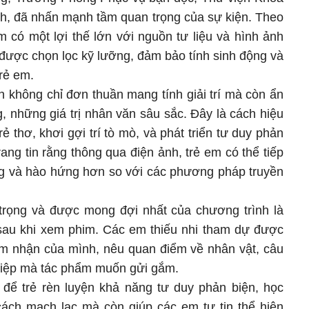
h, đã nhấn mạnh tầm quan trọng của sự kiện. Theo
 có một lợi thế lớn với nguồn tư liệu và hình ảnh
được chọn lọc kỹ lưỡng, đảm bảo tính sinh động và
trẻ em.
không chỉ đơn thuần mang tính giải trí mà còn ẩn
, những giá trị nhân văn sâu sắc. Đây là cách hiệu
 thơ, khơi gợi trí tò mò, và phát triển tư duy phản
ang tin rằng thông qua điện ảnh, trẻ em có thể tiếp
ộng và hào hứng hơn so với các phương pháp truyền
trọng và được mong đợi nhất của chương trình là
sau khi xem phim. Các em thiếu nhi tham dự được
ảm nhận của mình, nêu quan điểm về nhân vật, câu
 điệp mà tác phẩm muốn gửi gắm.
 để trẻ rèn luyện khả năng tư duy phản biện, học
cách mạch lạc mà còn giúp các em tự tin thể hiện