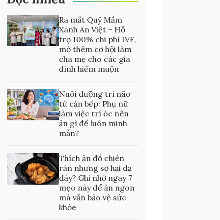
Ra mắt Quỹ Mầm
Xanh An Việt – Hỗ
trợ 100% chi phí IVF,
mở thêm cơ hội làm
cha mẹ cho các gia
đình hiếm muộn
Nuôi dưỡng trí não
từ căn bếp: Phụ nữ
làm việc trí óc nên
ăn gì để luôn minh
mẫn?
Thích ăn đồ chiên
rán nhưng sợ hại dạ
dày? Ghi nhớ ngay 7
mẹo này để ăn ngon
mà vẫn bảo vệ sức
khỏe