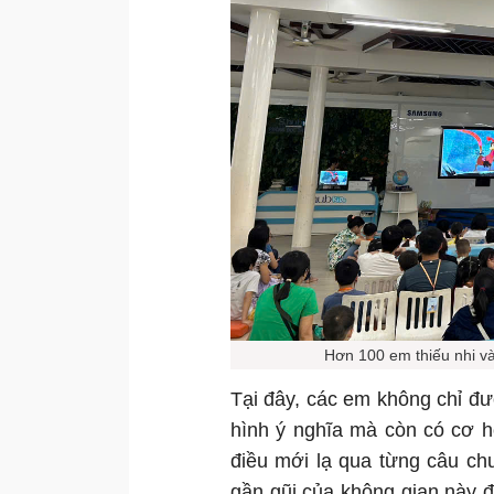
Hơn 100 em thiếu nhi v
Tại đây, các em không chỉ đ
hình ý nghĩa mà còn có cơ h
điều mới lạ qua từng câu ch
gần gũi của không gian này đã