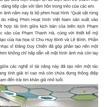
 dàng tiếp cận với tâm hồn trong trẻo của các em.
n ảnh năm nay là bộ phim hoạt hình “Quái vật rừng
t do Hãng Phim Hoạt hình Việt Nam sản xuất vào
t hợp tài tình giữa kịch bản của biên kịch Phạm
ắc sảo của Phạm Thanh Hà, cùng với thiết kế mỹ
 tạo của hai họa sĩ Chu Huy Bình và Lê Bình. Phần
nhạc sĩ Đăng Duy Chiến đã góp phần tạo nên một
phim không chỉ hấp dẫn về mặt hình ảnh mà còn lay
 giữa các nghệ sĩ tài năng này đã tạo nên một tác
ng tính giải trí cao mà còn chứa đựng thông điệp
m đến trái tim khán giả nhỏ tuổi.