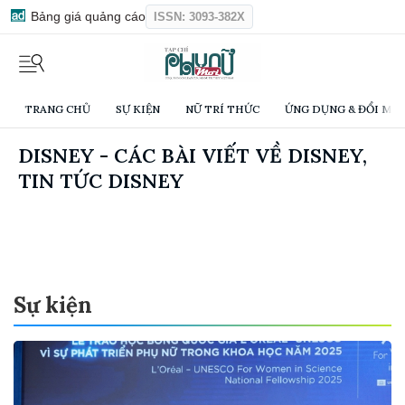
Bảng giá quảng cáo
ISSN: 3093-382X
TRANG CHỦ
SỰ KIỆN
NỮ TRÍ THỨC
ỨNG DỤNG & ĐỔI MỚI
DISNEY - CÁC BÀI VIẾT VỀ DISNEY,
TIN TỨC DISNEY
Sự kiện