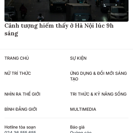
Cảnh tượng hiếm thấy ở Hà Nội lúc 9h
sáng
TRANG CHỦ
SỰ KIỆN
NỮ TRÍ THỨC
ỨNG DỤNG & ĐỔI MỚI SÁNG
TẠO
NHÌN RA THẾ GIỚI
TRI THỨC & KỸ NĂNG SỐNG
BÌNH ĐẲNG GIỚI
MULTIMEDIA
Hotline tòa soạn
Báo giá
024.36.555.655
Quảng cáo