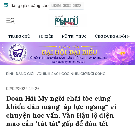
Bảng giá quảng cáo
ISSN: 3093-382X
TRANG CHỦ
SỰ KIỆN
NỮ TRÍ THỨC
ỨNG DỤNG & ĐỔI MỚI
/
BÌNH ĐẲNG GIỚI
CHÍNH SÁCH
GÓC NHÌN GIỚI
ĐỜI SỐNG
02/02/2024 19:26
Doãn Hải My ngồi chải tóc cũng
khiến dân mạng "áp lực ngang" vì
chuyện học vấn, Văn Hậu lộ diện
mạo cần "tút tát" gấp để đón tết