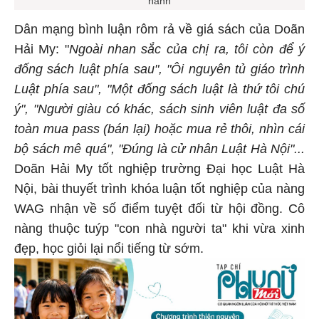
Dân mạng bình luận rôm rả về giá sách của Doãn
Hải My: "
Ngoài nhan sắc của chị ra, tôi còn để ý
đống sách luật phía sau", "Ôi nguyên tủ giáo trình
Luật phía sau", "Một đống sách luật là thứ tôi chú
ý", "Người giàu có khác, sách sinh viên luật đa số
toàn mua pass (bán lại) hoặc mua rẻ thôi, nhìn cái
bộ sách mê quá", "Đúng là cử nhân Luật Hà Nội"...
Doãn Hải My tốt nghiệp trường Đại học Luật Hà
Nội, bài thuyết trình khóa luận tốt nghiệp của nàng
WAG nhận về số điểm tuyệt đối từ hội đồng. Cô
nàng thuộc tuýp "con nhà người ta" khi vừa xinh
đẹp, học giỏi lại nổi tiếng từ sớm.