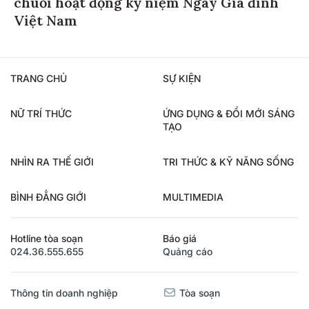
chuỗi hoạt động kỷ niệm Ngày Gia đình
Việt Nam
TRANG CHỦ
SỰ KIỆN
NỮ TRÍ THỨC
ỨNG DỤNG & ĐỔI MỚI SÁNG
TẠO
NHÌN RA THẾ GIỚI
TRI THỨC & KỸ NĂNG SỐNG
BÌNH ĐẲNG GIỚI
MULTIMEDIA
Hotline tòa soạn
Báo giá
024.36.555.655
Quảng cáo
Thông tin doanh nghiệp
Tòa soạn