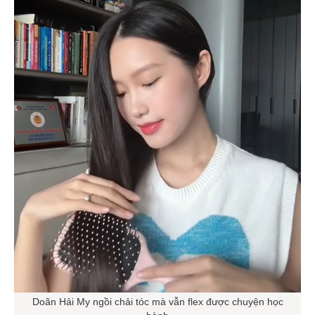
Doãn Hải My ngồi chải tóc mà vẫn flex được chuyện học
hành