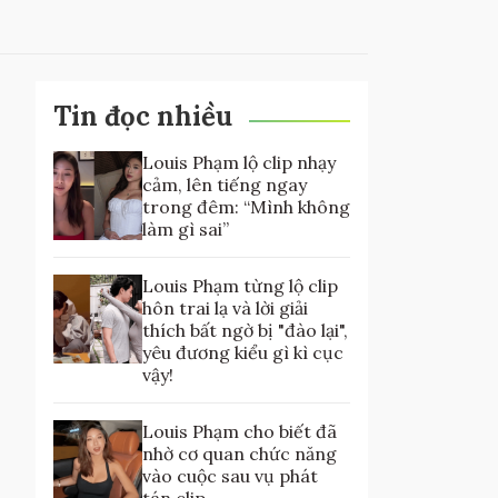
Tin đọc nhiều
Louis Phạm lộ clip nhạy
cảm, lên tiếng ngay
trong đêm: “Mình không
làm gì sai”
Louis Phạm từng lộ clip
hôn trai lạ và lời giải
thích bất ngờ bị "đào lại",
yêu đương kiểu gì kì cục
vậy!
Louis Phạm cho biết đã
nhờ cơ quan chức năng
vào cuộc sau vụ phát