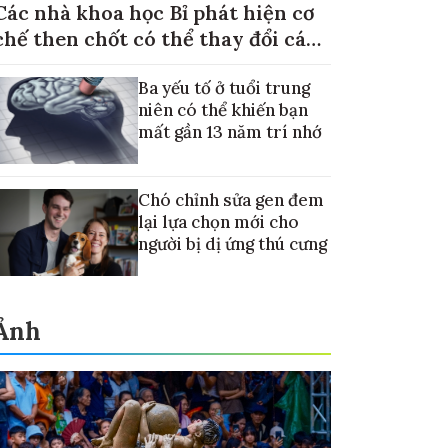
Các nhà khoa học Bỉ phát hiện cơ
chế then chốt có thể thay đổi cách
điều trị ung thư di căn gan
Ba yếu tố ở tuổi trung
niên có thể khiến bạn
mất gần 13 năm trí nhớ
Chó chỉnh sửa gen đem
lại lựa chọn mới cho
người bị dị ứng thú cưng
Ảnh