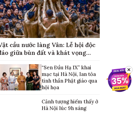
Vật cầu nước làng Vân: Lễ hội độc
đáo giữa bùn đất và khát vọng
mùa màng no đủ
“Sen Đầu Hạ IX” khai
✕
mạc tại Hà Nội, lan tỏa
tinh thần Phật giáo qua
hội họa
Cảnh tượng hiếm thấy ở
Hà Nội lúc 9h sáng