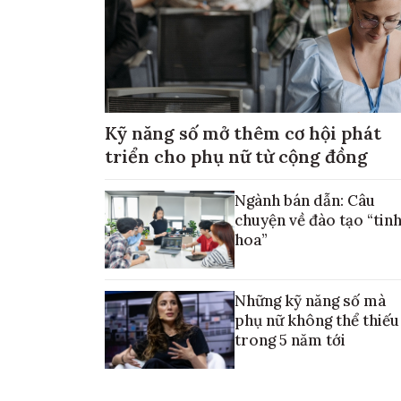
Kỹ năng số mở thêm cơ hội phát
triển cho phụ nữ từ cộng đồng
Ngành bán dẫn: Câu
chuyện về đào tạo “tin
hoa”
Những kỹ năng số mà
phụ nữ không thể thiếu
trong 5 năm tới