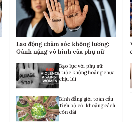
Lao động chăm sóc không lương:
Gánh nặng vô hình của phụ nữ
Bạo lực với phụ nữ:
h
Cuộc khủng hoảng chưa
chịu lùi
Bình đẳng giới toàn cầu:
Tiến bộ có, khoảng cách
còn dài