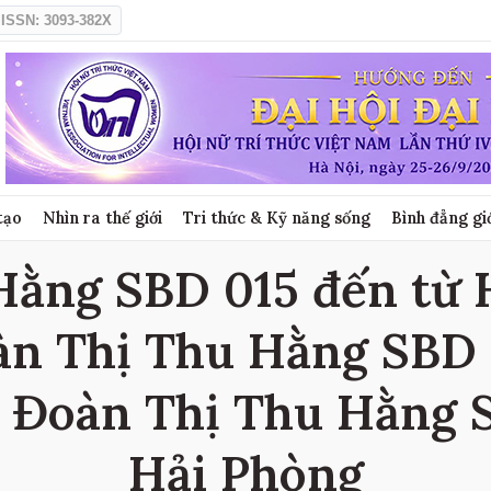
ISSN: 3093-382X
tạo
Nhìn ra thế giới
Tri thức & Kỹ năng sống
Bình đẳng gi
Hằng SBD 015 đến từ H
oàn Thị Thu Hằng SBD 
c Đoàn Thị Thu Hằng 
Hải Phòng