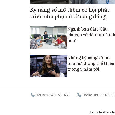
Kỹ năng số mở thêm cơ hội phát
triển cho phụ nữ từ cộng đồng
Ngành bán dẫn: Câu
chuyện về đào tạo “tin
hoa”
Những kỹ năng số mà
phụ nữ không thể thiếu
trong 5 năm tới
Hotline: 024.36.555.655
Hotline: 0919.797.579
Tạp chí điện 