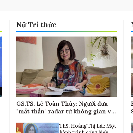
Nữ Trí thức
GS.TS. Lê Toàn Thủy: Người đưa
"mắt thần" radar từ không gian về
với những cánh đồng lúa Việt Nam
ThS. Hoàng Thị Lài: Một
hành trình cống hiến,