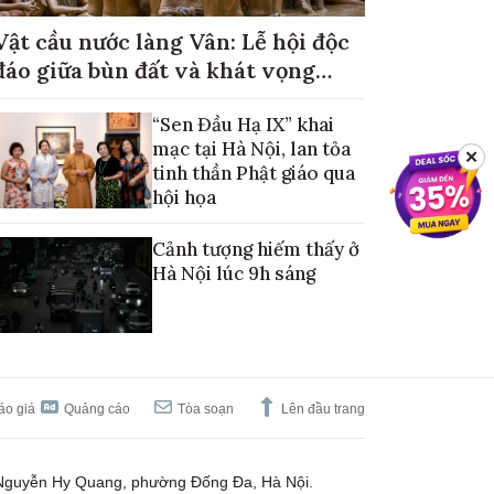
Vật cầu nước làng Vân: Lễ hội độc
đáo giữa bùn đất và khát vọng
mùa màng no đủ
“Sen Đầu Hạ IX” khai
mạc tại Hà Nội, lan tỏa
✕
tinh thần Phật giáo qua
hội họa
Cảnh tượng hiếm thấy ở
Hà Nội lúc 9h sáng
áo giá
Quảng cáo
Tòa soạn
Lên đầu trang
Nguyễn Hy Quang, phường Đống Đa, Hà Nội.