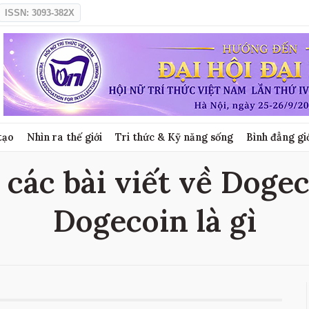
ISSN: 3093-382X
tạo
Nhìn ra thế giới
Tri thức & Kỹ năng sống
Bình đẳng gi
 các bài viết về Dogeco
Dogecoin là gì