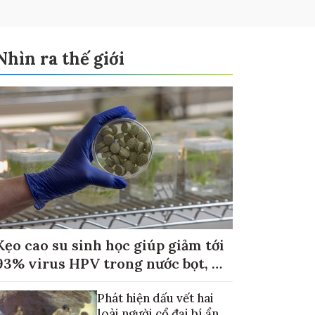
Nhìn ra thế giới
Kẹo cao su sinh học giúp giảm tới
93% virus HPV trong nước bọt, mở
hướng hỗ trợ điều trị ung thư
Phát hiện dấu vết hai
loài người cổ đại bí ẩn