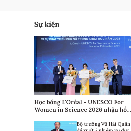
Sự kiện
Học bổng L'Oréal - UNESCO For
Women in Science 2026 nhận hồ
sơ đến ngày 30/9
Bộ trưởng Vũ Hải Quân
đề xuất 5 nhiệm vụ đưa