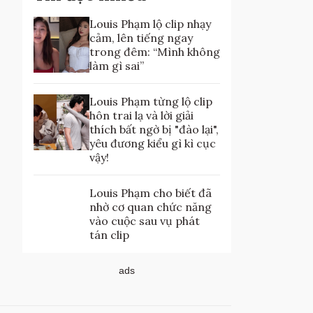
Louis Phạm lộ clip nhạy
cảm, lên tiếng ngay
trong đêm: “Mình không
làm gì sai”
Louis Phạm từng lộ clip
hôn trai lạ và lời giải
thích bất ngờ bị "đào lại",
yêu đương kiểu gì kì cục
vậy!
Louis Phạm cho biết đã
nhờ cơ quan chức năng
vào cuộc sau vụ phát
tán clip
ads