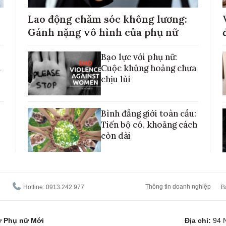
Lao động chăm sóc không lương:
Gánh nặng vô hình của phụ nữ
Bạo lực với phụ nữ:
h
Cuộc khủng hoảng chưa
chịu lùi
Bình đẳng giới toàn cầu:
Tiến bộ có, khoảng cách
còn dài
Thông tin doanh nghiệp
Hotline: 0913.242.977
B
tử Phụ nữ Mới
Địa chỉ:
94 