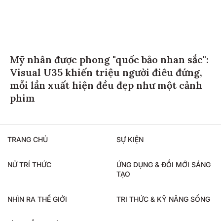
Mỹ nhân được phong "quốc bảo nhan sắc":
Visual U35 khiến triệu người điêu đứng,
mỗi lần xuất hiện đều đẹp như một cảnh
phim
TRANG CHỦ
SỰ KIỆN
NỮ TRÍ THỨC
ỨNG DỤNG & ĐỔI MỚI SÁNG
TẠO
NHÌN RA THẾ GIỚI
TRI THỨC & KỸ NĂNG SỐNG