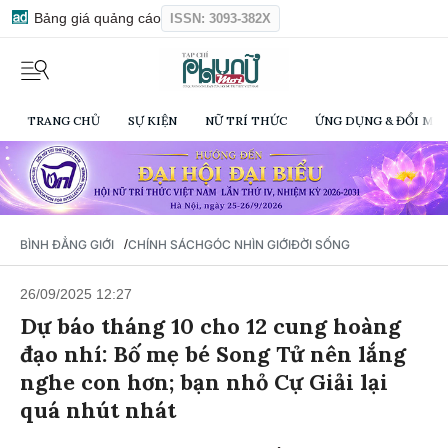
Bảng giá quảng cáo
ISSN: 3093-382X
TRANG CHỦ
SỰ KIỆN
NỮ TRÍ THỨC
ỨNG DỤNG & ĐỔI MỚI
/
BÌNH ĐẲNG GIỚI
CHÍNH SÁCH
GÓC NHÌN GIỚI
ĐỜI SỐNG
26/09/2025 12:27
Dự báo tháng 10 cho 12 cung hoàng
đạo nhí: Bố mẹ bé Song Tử nên lắng
nghe con hơn; bạn nhỏ Cự Giải lại
quá nhút nhát