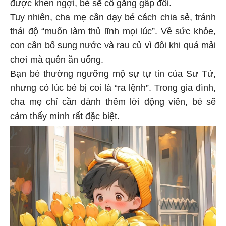
được khen ngợi, bé sẽ cố gắng gấp đôi.
Tuy nhiên, cha mẹ cần dạy bé cách chia sẻ, tránh
thái độ “muốn làm thủ lĩnh mọi lúc”. Về sức khỏe,
con cần bổ sung nước và rau củ vì đôi khi quá mải
chơi mà quên ăn uống.
Bạn bè thường ngưỡng mộ sự tự tin của Sư Tử,
nhưng có lúc bé bị coi là “ra lệnh”. Trong gia đình,
cha mẹ chỉ cần dành thêm lời động viên, bé sẽ
cảm thấy mình rất đặc biệt.