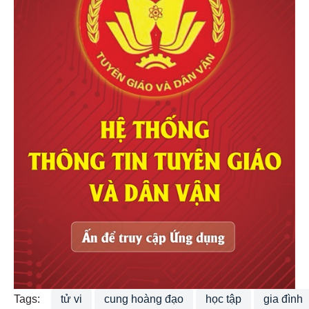
Tags:
tử vi
cung hoàng đạo
học tập
gia đình