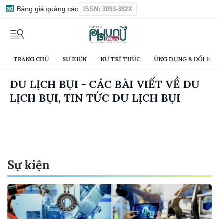
Bảng giá quảng cáo
ISSN: 3093-382X
TRANG CHỦ
SỰ KIỆN
NỮ TRÍ THỨC
ỨNG DỤNG & ĐỔI MỚI
DU LỊCH BỤI - CÁC BÀI VIẾT VỀ DU
LỊCH BỤI, TIN TỨC DU LỊCH BỤI
Sự kiện