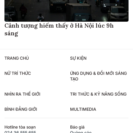
Cảnh tượng hiếm thấy ở Hà Nội lúc 9h
sáng
TRANG CHỦ
SỰ KIỆN
NỮ TRÍ THỨC
ỨNG DỤNG & ĐỔI MỚI SÁNG
TẠO
NHÌN RA THẾ GIỚI
TRI THỨC & KỸ NĂNG SỐNG
BÌNH ĐẲNG GIỚI
MULTIMEDIA
Hotline tòa soạn
Báo giá
024.36.555.655
Quảng cáo