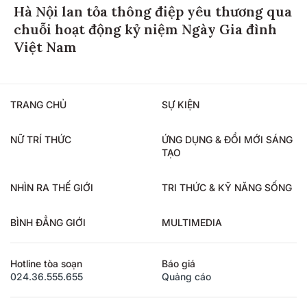
Hà Nội lan tỏa thông điệp yêu thương qua
chuỗi hoạt động kỷ niệm Ngày Gia đình
Việt Nam
TRANG CHỦ
SỰ KIỆN
NỮ TRÍ THỨC
ỨNG DỤNG & ĐỔI MỚI SÁNG
TẠO
NHÌN RA THẾ GIỚI
TRI THỨC & KỸ NĂNG SỐNG
BÌNH ĐẲNG GIỚI
MULTIMEDIA
Hotline tòa soạn
Báo giá
024.36.555.655
Quảng cáo