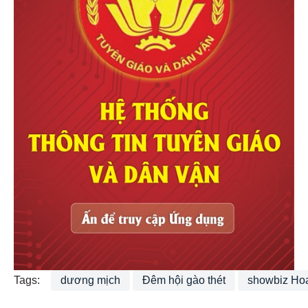
Tags:
dương mịch
Đêm hội gào thét
showbiz Ho