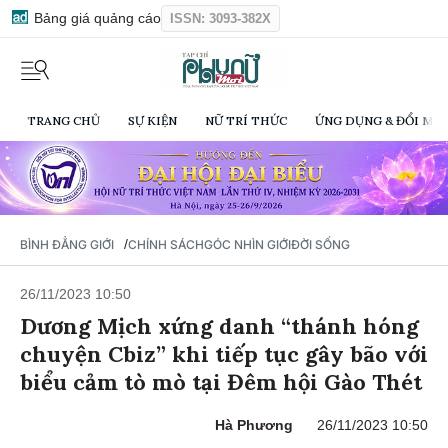
Bảng giá quảng cáo
ISSN: 3093-382X
TRANG CHỦ
SỰ KIỆN
NỮ TRÍ THỨC
ỨNG DỤNG & ĐỔI MỚI
/
BÌNH ĐẲNG GIỚI
CHÍNH SÁCH
GÓC NHÌN GIỚI
ĐỜI SỐNG
26/11/2023 10:50
Dương Mịch xứng danh “thánh hóng
chuyện Cbiz” khi tiếp tục gây bão với
biểu cảm tò mò tại Đêm hội Gào Thét
Hà Phương
26/11/2023 10:50