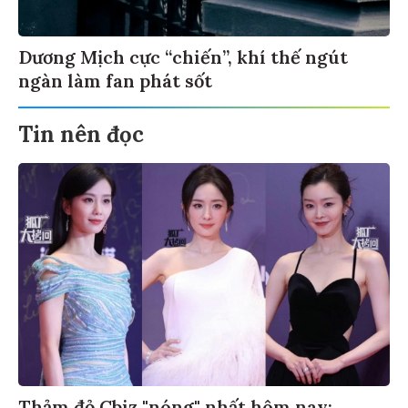
Dương Mịch cực “chiến”, khí thế ngút
ngàn làm fan phát sốt
Tin nên đọc
Thảm đỏ Cbiz "nóng" nhất hôm nay: