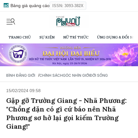
Bảng giá quảng cáo
ISSN: 3093-382X
TRANG CHỦ
SỰ KIỆN
NỮ TRÍ THỨC
ỨNG DỤNG & ĐỔI MỚI
/
BÌNH ĐẲNG GIỚI
CHÍNH SÁCH
GÓC NHÌN GIỚI
ĐỜI SỐNG
15/02/2024 09:58
Gặp gỡ Trường Giang - Nhã Phương:
"Chồng dặn có gì cứ báo nên Nhã
Phương sơ hở lại gọi kiếm Trường
Giang!"