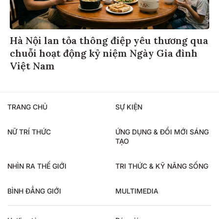
Hà Nội lan tỏa thông điệp yêu thương qua
chuỗi hoạt động kỷ niệm Ngày Gia đình
Việt Nam
TRANG CHỦ
SỰ KIỆN
NỮ TRÍ THỨC
ỨNG DỤNG & ĐỔI MỚI SÁNG
TẠO
NHÌN RA THẾ GIỚI
TRI THỨC & KỸ NĂNG SỐNG
BÌNH ĐẲNG GIỚI
MULTIMEDIA
Hotline tòa soạn
Báo giá