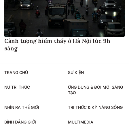
Cảnh tượng hiếm thấy ở Hà Nội lúc 9h
sáng
TRANG CHỦ
SỰ KIỆN
NỮ TRÍ THỨC
ỨNG DỤNG & ĐỔI MỚI SÁNG
TẠO
NHÌN RA THẾ GIỚI
TRI THỨC & KỸ NĂNG SỐNG
BÌNH ĐẲNG GIỚI
MULTIMEDIA