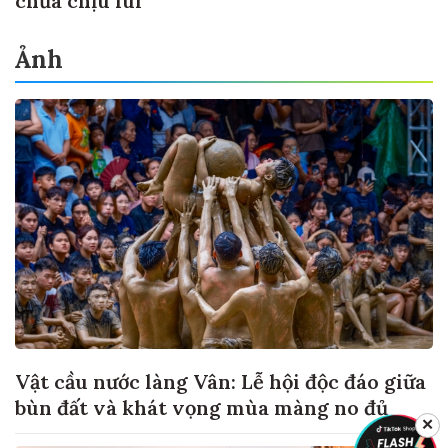
chưa chịu lùi
Ảnh
Vật cầu nước làng Vân: Lễ hội độc đáo giữa
bùn đất và khát vọng mùa màng no đủ
✕