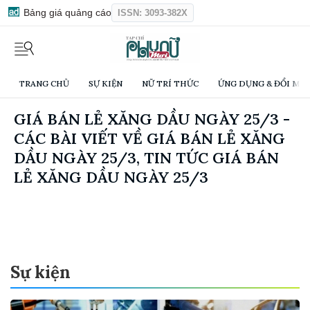
Bảng giá quảng cáo
ISSN: 3093-382X
TRANG CHỦ
SỰ KIỆN
NỮ TRÍ THỨC
ỨNG DỤNG & ĐỔI MỚI
GIÁ BÁN LẺ XĂNG DẦU NGÀY 25/3 -
CÁC BÀI VIẾT VỀ GIÁ BÁN LẺ XĂNG
DẦU NGÀY 25/3, TIN TỨC GIÁ BÁN
LẺ XĂNG DẦU NGÀY 25/3
Sự kiện