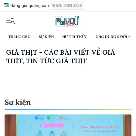
Bảng giá quảng cáo
ISSN: 3093-382X
TRANG CHỦ
SỰ KIỆN
NỮ TRÍ THỨC
ỨNG DỤNG & ĐỔI MỚI
GIÁ THỊT - CÁC BÀI VIẾT VỀ GIÁ
THỊT, TIN TỨC GIÁ THỊT
Sự kiện