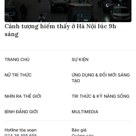
Cảnh tượng hiếm thấy ở Hà Nội lúc 9h
sáng
TRANG CHỦ
SỰ KIỆN
NỮ TRÍ THỨC
ỨNG DỤNG & ĐỔI MỚI SÁNG
TẠO
NHÌN RA THẾ GIỚI
TRI THỨC & KỸ NĂNG SỐNG
BÌNH ĐẲNG GIỚI
MULTIMEDIA
Hotline tòa soạn
Báo giá
024.36.555.655
Quảng cáo