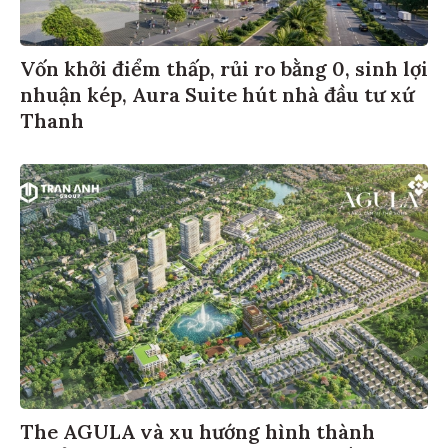
Quãng
SJC
4.835.000
4.870.000
Ngãi
Vốn khởi điểm thấp, rủi ro bằng 0, sinh lợi
nhuận kép, Aura Suite hút nhà đầu tư xứ
Long
Thanh
SJC
4.837.000
4.875.000
Xuyên
Bạc Liêu
SJC
4.835.000
4.872.000
Quy
SJC
4.833.000
4.872.000
Nhơn
Hậu
SJC
4.833.000
4.872.000
Giang
Phan
SJC
4.833.000
4.872.000
Rang
The AGULA và xu hướng hình thành