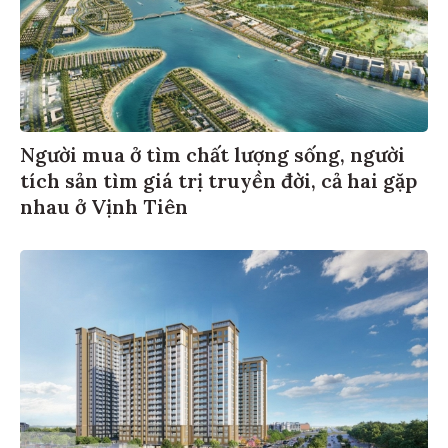
DOJI
4.826.000
4.865.000
Nha
SJC
4.834.000
4.872.000
Trang
Cà Mau
SJC
4.835.000
4.872.000
Người mua ở tìm chất lượng sống, người
Bình
tích sản tìm giá trị truyền đời, cả hai gặp
SJC
4.833.000
4.872.000
nhau ở Vịnh Tiên
Dương
Huế
SJC
4.832.000
4.873.000
Bình
SJC
4.833.000
4.872.000
Phước
Miền Tây
SJC
4.835.000
4.870.000
Biên Hòa
SJC
4.835.000
4.870.000