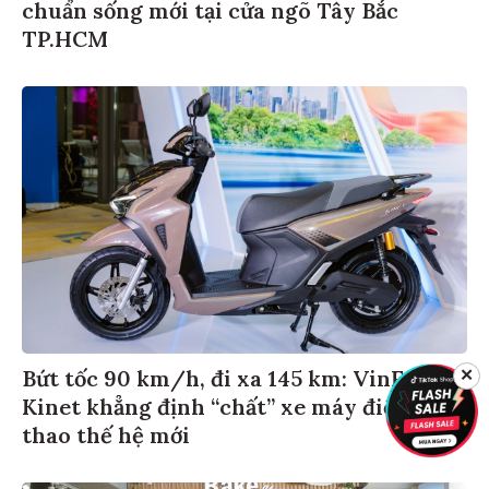
chuẩn sống mới tại cửa ngõ Tây Bắc
Hạ Long
SJC
4.833.000
4.872.000
TP.HCM
Quảng
SJC
4.833.000
4.872.000
Nam
Cần Thơ
PNJ
4.830.000
4.855.000
✕
Bứt tốc 90 km/h, đi xa 145 km: VinFast
Kinet khẳng định “chất” xe máy điện thể
thao thế hệ mới