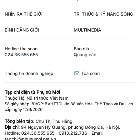
NHÌN RA THẾ GIỚI
TRI THỨC & KỸ NĂNG SỐNG
BÌNH ĐẲNG GIỚI
MULTIMEDIA
Hotline tòa soạn
Báo giá
024.36.555.655
Quảng cáo
Thông tin doanh nghiệp
Tòa soạn
Tạp chí điện tử Phụ nữ Mới
Thuộc Hội Nữ trí thức Việt Nam
Số giấy phép: 81/GP-BVHTTDL do Bộ Văn Hóa, Thể Thao và Du Lịch
cấp ngày 12/6/2026.
Tổng biên tập:
Chu Thị Thu Hằng
Địa chỉ:
94 Nguyễn Hy Quang, phường Đống Đa, Hà Nội.
Hotline: 024.36.555.655 - 0913.212.736 - Email:
tapchi@phunumoi.net.vn