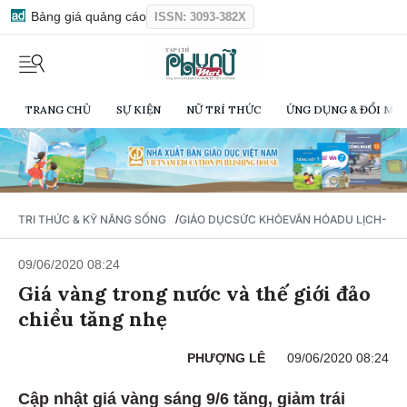
Bảng giá quảng cáo
ISSN: 3093-382X
TRANG CHỦ
SỰ KIỆN
NỮ TRÍ THỨC
ỨNG DỤNG & ĐỔI MỚI
/
TRI THỨC & KỸ NĂNG SỐNG
GIÁO DỤC
SỨC KHỎE
VĂN HÓA
DU LỊCH- Ẩ
09/06/2020 08:24
Giá vàng trong nước và thế giới đảo
chiều tăng nhẹ
PHƯỢNG LÊ
09/06/2020 08:24
Cập nhật giá vàng sáng 9/6 tăng, giảm trái