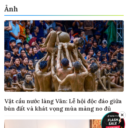
Ảnh
Vật cầu nước làng Vân: Lễ hội độc đáo giữa
bùn đất và khát vọng mùa màng no đủ
✕