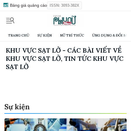
Bảng giá quảng cáo
ISSN: 3093-382X
TRANG CHỦ
SỰ KIỆN
NỮ TRÍ THỨC
ỨNG DỤNG & ĐỔI MỚI
KHU VỰC SẠT LỞ - CÁC BÀI VIẾT VỀ
KHU VỰC SẠT LỞ, TIN TỨC KHU VỰC
SẠT LỞ
Sự kiện