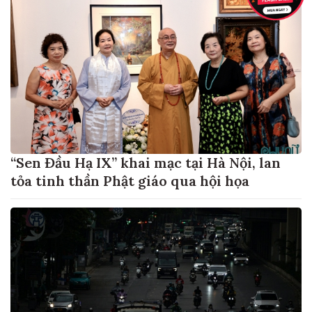
“Sen Đầu Hạ IX” khai mạc tại Hà Nội, lan
tỏa tinh thần Phật giáo qua hội họa