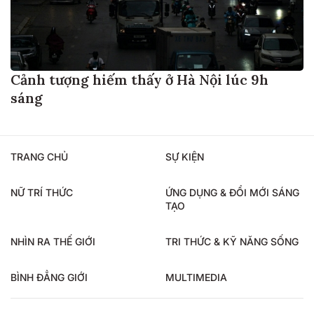
Cảnh tượng hiếm thấy ở Hà Nội lúc 9h
sáng
TRANG CHỦ
SỰ KIỆN
NỮ TRÍ THỨC
ỨNG DỤNG & ĐỔI MỚI SÁNG
TẠO
NHÌN RA THẾ GIỚI
TRI THỨC & KỸ NĂNG SỐNG
BÌNH ĐẲNG GIỚI
MULTIMEDIA