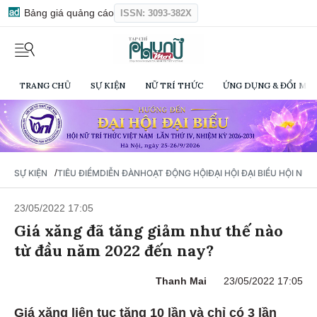
Bảng giá quảng cáo
ISSN: 3093-382X
TRANG CHỦ
SỰ KIỆN
NỮ TRÍ THỨC
ỨNG DỤNG & ĐỔI MỚI
/
SỰ KIỆN
TIÊU ĐIỂM
DIỄN ĐÀN
HOẠT ĐỘNG HỘI
ĐẠI HỘI ĐẠI BIỂU HỘI NỮ 
23/05/2022 17:05
Giá xăng đã tăng giảm như thế nào
từ đầu năm 2022 đến nay?
Thanh Mai
23/05/2022 17:05
Giá xăng liên tục tăng 10 lần và chỉ có 3 lần