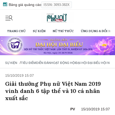
Bảng giá quảng cáo
ISSN: 3093-382X
TRANG CHỦ
SỰ KIỆN
NỮ TRÍ THỨC
ỨNG DỤNG & ĐỔI MỚI
/
SỰ KIỆN
TIÊU ĐIỂM
DIỄN ĐÀN
HOẠT ĐỘNG HỘI
ĐẠI HỘI ĐẠI BIỂU HỘI NỮ 
15/10/2019 15:07
Giải thưởng Phụ nữ Việt Nam 2019
vinh danh 6 tập thể và 10 cá nhân
xuất sắc
PV
15/10/2019 15:07