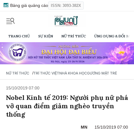
Bảng giá quảng cáo
ISSN: 3093-382X
TRANG CHỦ
SỰ KIỆN
NỮ TRÍ THỨC
ỨNG DỤNG & ĐỔI MỚI
/
NỮ TRÍ THỨC
TRÍ THỨC VIỆT
NHÀ KHOA HỌC
GƯƠNG MẶT TRẺ
15/10/2019 07:00
Nobel Kinh tế 2019: Người phụ nữ phá
vỡ quan điểm giảm nghèo truyền
thống
MN
15/10/2019 07:00