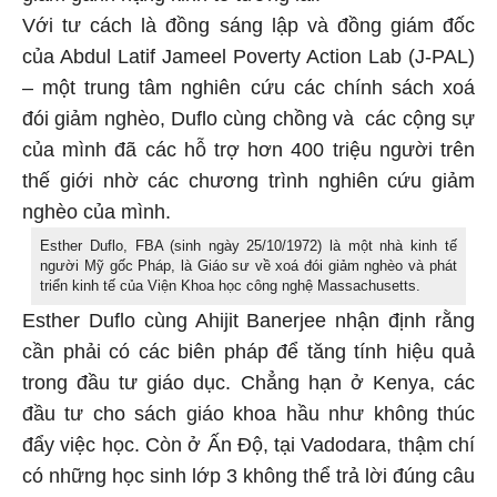
Với tư cách là đồng sáng lập và đồng giám đốc
của Abdul Latif Jameel Poverty Action Lab (J-PAL)
– một trung tâm nghiên cứu các chính sách xoá
đói giảm nghèo, Duflo cùng chồng và các cộng sự
của mình đã các hỗ trợ hơn 400 triệu người trên
thế giới nhờ các chương trình nghiên cứu giảm
nghèo của mình.
Esther Duflo, FBA (sinh ngày 25/10/1972) là một nhà kinh tế
người Mỹ gốc Pháp, là Giáo sư về xoá đói giảm nghèo và phát
triển kinh tế của Viện Khoa học công nghệ Massachusetts.
Esther Duflo cùng Ahijit Banerjee nhận định rằng
cần phải có các biên pháp để tăng tính hiệu quả
trong đầu tư giáo dục. Chẳng hạn ở Kenya, các
đầu tư cho sách giáo khoa hầu như không thúc
đẩy việc học. Còn ở Ấn Độ, tại Vadodara, thậm chí
có những học sinh lớp 3 không thể trả lời đúng câu