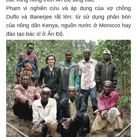
Phạm vi nghiên cứu và áp dụng của vợ chồng
Duflo và Banerjee rất lớn: từ sử dụng phân bón
của nông dân Kenya, nguồn nước ở Morocco hay
đào tạo bác sĩ ở Ấn Độ.