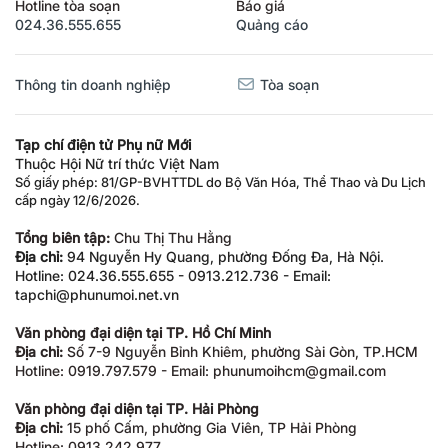
Hotline tòa soạn
Báo giá
024.36.555.655
Quảng cáo
Thông tin doanh nghiệp
Tòa soạn
Tạp chí điện tử Phụ nữ Mới
Thuộc Hội Nữ trí thức Việt Nam
Số giấy phép: 81/GP-BVHTTDL do Bộ Văn Hóa, Thể Thao và Du Lịch
cấp ngày 12/6/2026.
Tổng biên tập:
Chu Thị Thu Hằng
Địa chỉ:
94 Nguyễn Hy Quang, phường Đống Đa, Hà Nội.
Hotline: 024.36.555.655 - 0913.212.736 - Email:
tapchi@phunumoi.net.vn
Văn phòng đại diện tại TP. Hồ Chí Minh
Địa chỉ:
Số 7-9 Nguyễn Bỉnh Khiêm, phường Sài Gòn, TP.HCM
Hotline: 0919.797.579 - Email: phunumoihcm@gmail.com
Văn phòng đại diện tại TP. Hải Phòng
Địa chỉ:
15 phố Cấm, phường Gia Viên, TP Hải Phòng
Hotline: 0913.242.977