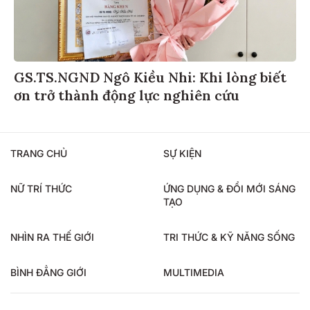
GS.TS.NGND Ngô Kiều Nhi: Khi lòng biết
ơn trở thành động lực nghiên cứu
TRANG CHỦ
SỰ KIỆN
NỮ TRÍ THỨC
ỨNG DỤNG & ĐỔI MỚI SÁNG
TẠO
NHÌN RA THẾ GIỚI
TRI THỨC & KỸ NĂNG SỐNG
BÌNH ĐẲNG GIỚI
MULTIMEDIA