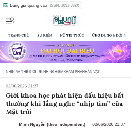
Bảng giá quảng cáo
ISSN: 3093-382X
TRANG CHỦ
SỰ KIỆN
NỮ TRÍ THỨC
ỨNG DỤNG & ĐỔI MỚI
/
NHÌN RA THẾ GIỚI
KINH NGHIỆM
KHÁM PHÁ
NHÂN VẬT
02/06/2026 21:37
Giới khoa học phát hiện dấu hiệu bất
thường khi lắng nghe “nhịp tim” của
Mặt trời
Minh Nguyễn (theo Independent)
02/06/2026 21:37