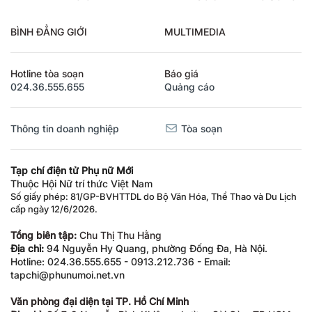
BÌNH ĐẲNG GIỚI
MULTIMEDIA
Hotline tòa soạn
Báo giá
024.36.555.655
Quảng cáo
Thông tin doanh nghiệp
Tòa soạn
Tạp chí điện tử Phụ nữ Mới
Thuộc Hội Nữ trí thức Việt Nam
Số giấy phép: 81/GP-BVHTTDL do Bộ Văn Hóa, Thể Thao và Du Lịch
cấp ngày 12/6/2026.
Tổng biên tập:
Chu Thị Thu Hằng
Địa chỉ:
94 Nguyễn Hy Quang, phường Đống Đa, Hà Nội.
Hotline: 024.36.555.655 - 0913.212.736 - Email:
tapchi@phunumoi.net.vn
Văn phòng đại diện tại TP. Hồ Chí Minh
Địa chỉ:
Số 7-9 Nguyễn Bỉnh Khiêm, phường Sài Gòn, TP.HCM