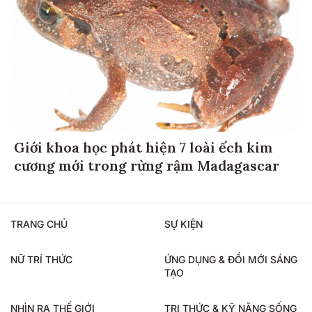
Giới khoa học phát hiện 7 loài ếch kim
cương mới trong rừng rậm Madagascar
TRANG CHỦ
SỰ KIỆN
NỮ TRÍ THỨC
ỨNG DỤNG & ĐỔI MỚI SÁNG
TẠO
NHÌN RA THẾ GIỚI
TRI THỨC & KỸ NĂNG SỐNG