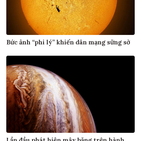
Bức ảnh “phi lý” khiến dân mạng sững sờ
Lần đầu phát hiện mây băng trên hành