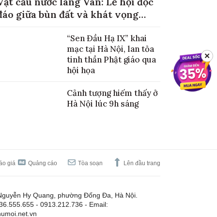
Vật cầu nước làng Vân: Lễ hội độc
đáo giữa bùn đất và khát vọng
mùa màng no đủ
“Sen Đầu Hạ IX” khai
mạc tại Hà Nội, lan tỏa
✕
tinh thần Phật giáo qua
hội họa
Cảnh tượng hiếm thấy ở
Hà Nội lúc 9h sáng
áo giá
Quảng cáo
Tòa soạn
Lên đầu trang
Nguyễn Hy Quang, phường Đống Đa, Hà Nội.
.36.555.655 - 0913.212.736 - Email:
umoi.net.vn