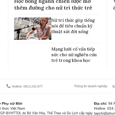
Học bổng ngành chiến lược mở
thêm đường cho nữ trí thức trẻ
Nữ trí thức góp tiếng
h
nói để tiêu chuẩn kỹ
thuật sát đời sống
Mạng lưới cố vấn tiếp
sức cho nữ nghiên cứu
trẻ trong khoa học
Thông tin doanh nghiệp
Hotline: 0913.242.977
B
tử Phụ nữ Mới
Địa chỉ:
94 
í thức Việt Nam
Hotline: 024
1/GP-BVHTTDL do Bộ Văn Hóa, Thể Thao và Du Lịch cấp ngày
tapchi@phun