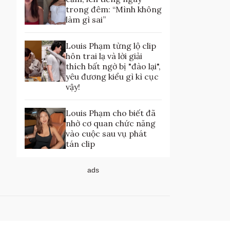
trong đêm: “Mình không
làm gì sai”
Louis Phạm từng lộ clip
hôn trai lạ và lời giải
thích bất ngờ bị "đào lại",
yêu đương kiểu gì kì cục
vậy!
Louis Phạm cho biết đã
nhờ cơ quan chức năng
vào cuộc sau vụ phát
tán clip
ads