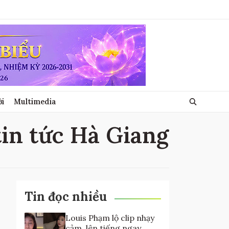
ới
Multimedia
tin tức Hà Giang
Tin đọc nhiều
Louis Phạm lộ clip nhạy
cảm, lên tiếng ngay