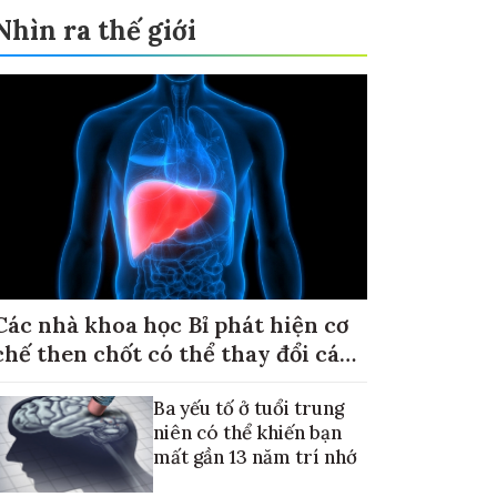
Nhìn ra thế giới
Các nhà khoa học Bỉ phát hiện cơ
chế then chốt có thể thay đổi cách
điều trị ung thư di căn gan
Ba yếu tố ở tuổi trung
niên có thể khiến bạn
mất gần 13 năm trí nhớ