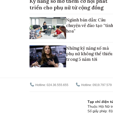
Kỹ năng số mở thêm cơ hội phát
triển cho phụ nữ từ cộng đồng
Ngành bán dẫn: Câu
chuyện về đào tạo “tin
hoa”
Những kỹ năng số mà
phụ nữ không thể thiếu
trong 5 năm tới
Hotline: 024.36.555.655
Hotline: 0919.797.579
Tạp chí điện 
Thuộc Hội Nữ tr
Số giấy phép: 8