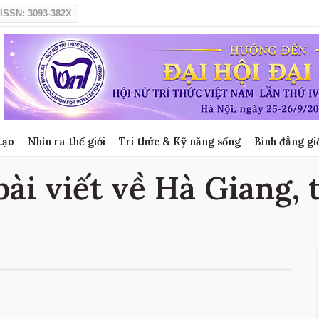
ISSN: 3093-382X
tạo
Nhìn ra thế giới
Tri thức & Kỹ năng sống
Bình đẳng gi
bài viết về Hà Giang, 