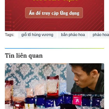
Tags:
giỗ tổ hùng vương
bắn pháo hoa
pháo hoa
Tin liên quan