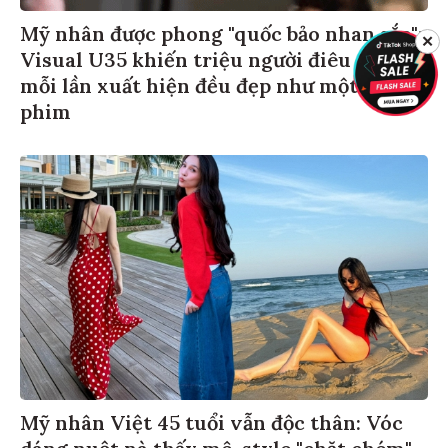
Mỹ nhân được phong "quốc bảo nhan sắc":
✕
Visual U35 khiến triệu người điêu đứng,
mỗi lần xuất hiện đều đẹp như một cảnh
phim
Mỹ nhân Việt 45 tuổi vẫn độc thân: Vóc
dáng nuột nà thấy mê, style "chặt chém"