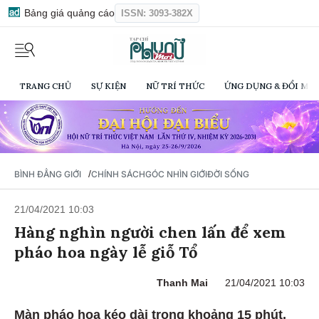
Bảng giá quảng cáo
ISSN: 3093-382X
TRANG CHỦ
SỰ KIỆN
NỮ TRÍ THỨC
ỨNG DỤNG & ĐỔI MỚI
/
BÌNH ĐẲNG GIỚI
CHÍNH SÁCH
GÓC NHÌN GIỚI
ĐỜI SỐNG
21/04/2021 10:03
Hàng nghìn người chen lấn để xem
pháo hoa ngày lễ giỗ Tổ
Thanh Mai
21/04/2021 10:03
Màn pháo hoa kéo dài trong khoảng 15 phút,