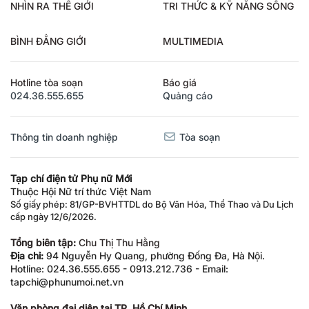
NHÌN RA THẾ GIỚI
TRI THỨC & KỸ NĂNG SỐNG
BÌNH ĐẲNG GIỚI
MULTIMEDIA
Hotline tòa soạn
Báo giá
024.36.555.655
Quảng cáo
Thông tin doanh nghiệp
Tòa soạn
Tạp chí điện tử Phụ nữ Mới
Thuộc Hội Nữ trí thức Việt Nam
Số giấy phép: 81/GP-BVHTTDL do Bộ Văn Hóa, Thể Thao và Du Lịch
cấp ngày 12/6/2026.
Tổng biên tập:
Chu Thị Thu Hằng
Địa chỉ:
94 Nguyễn Hy Quang, phường Đống Đa, Hà Nội.
Hotline: 024.36.555.655 - 0913.212.736 - Email:
tapchi@phunumoi.net.vn
Văn phòng đại diện tại TP. Hồ Chí Minh