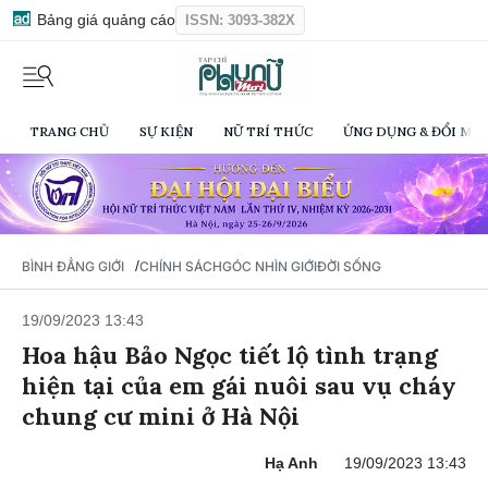
Bảng giá quảng cáo
ISSN: 3093-382X
TRANG CHỦ
SỰ KIỆN
NỮ TRÍ THỨC
ỨNG DỤNG & ĐỔI MỚI
/
BÌNH ĐẲNG GIỚI
CHÍNH SÁCH
GÓC NHÌN GIỚI
ĐỜI SỐNG
19/09/2023 13:43
Hoa hậu Bảo Ngọc tiết lộ tình trạng
hiện tại của em gái nuôi sau vụ cháy
chung cư mini ở Hà Nội
Hạ Anh
19/09/2023 13:43