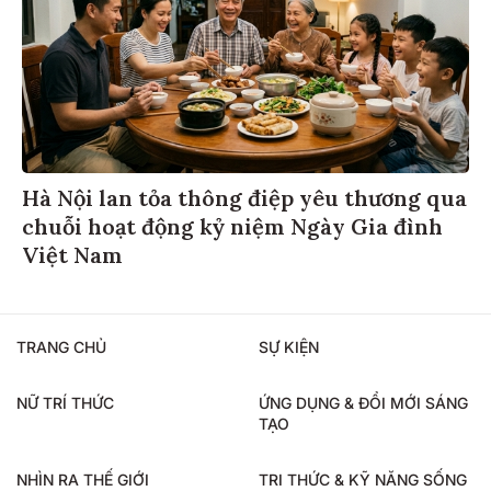
Hà Nội lan tỏa thông điệp yêu thương qua
chuỗi hoạt động kỷ niệm Ngày Gia đình
Việt Nam
TRANG CHỦ
SỰ KIỆN
NỮ TRÍ THỨC
ỨNG DỤNG & ĐỔI MỚI SÁNG
TẠO
NHÌN RA THẾ GIỚI
TRI THỨC & KỸ NĂNG SỐNG