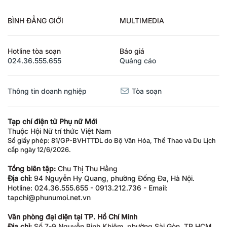
BÌNH ĐẲNG GIỚI
MULTIMEDIA
Hotline tòa soạn
Báo giá
024.36.555.655
Quảng cáo
Thông tin doanh nghiệp
Tòa soạn
Tạp chí điện tử Phụ nữ Mới
Thuộc Hội Nữ trí thức Việt Nam
Số giấy phép: 81/GP-BVHTTDL do Bộ Văn Hóa, Thể Thao và Du Lịch
cấp ngày 12/6/2026.
Tổng biên tập:
Chu Thị Thu Hằng
Địa chỉ:
94 Nguyễn Hy Quang, phường Đống Đa, Hà Nội.
Hotline: 024.36.555.655 - 0913.212.736 - Email:
tapchi@phunumoi.net.vn
Văn phòng đại diện tại TP. Hồ Chí Minh
Địa chỉ:
Số 7-9 Nguyễn Bỉnh Khiêm, phường Sài Gòn, TP.HCM