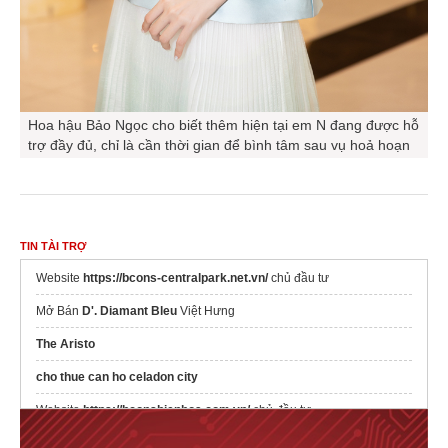
Hoa hậu Bảo Ngọc cho biết thêm hiện tại em N đang được hỗ
trợ đầy đủ, chỉ là cần thời gian để bình tâm sau vụ hoả hoạn
TIN TÀI TRỢ
Website
https://bcons-centralpark.net.vn/
chủ đầu tư
Mở Bán
D'. Diamant Bleu
Việt Hưng
The Aristo
cho thue can ho celadon city
Website
https://bconsbienhoa.com.vn/
chủ đầu tư
Emerald River Park
vị trí Lái Thiêu