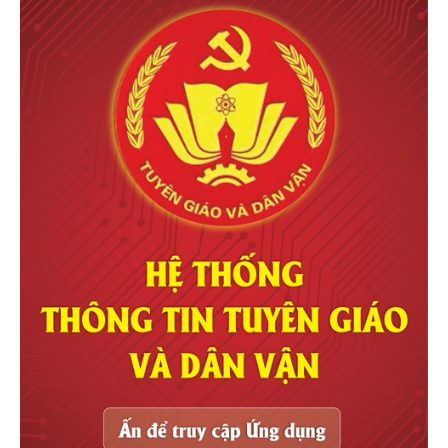
Thông tin căn hộ
Serena Riverside
Đạt Phước
Dự án MT Eastmark City
Điền Phúc Thành
the rey edition
The Grand Riveria Tàm Xá
Dự án
Đà Nẵng Downtown
Sun Group