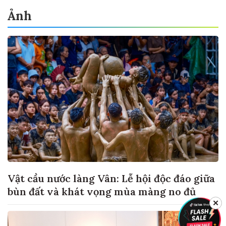
Ảnh
Vật cầu nước làng Vân: Lễ hội độc đáo giữa
bùn đất và khát vọng mùa màng no đủ
✕