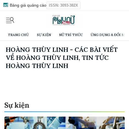
Bảng giá quảng cáo
ISSN: 3093-382X
TRANG CHỦ
SỰ KIỆN
NỮ TRÍ THỨC
ỨNG DỤNG & ĐỔI MỚI
HOÀNG THÙY LINH - CÁC BÀI VIẾT
VỀ HOÀNG THÙY LINH, TIN TỨC
HOÀNG THÙY LINH
Sự kiện