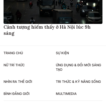
Cảnh tượng hiếm thấy ở Hà Nội lúc 9h
sáng
TRANG CHỦ
SỰ KIỆN
NỮ TRÍ THỨC
ỨNG DỤNG & ĐỔI MỚI SÁNG
TẠO
NHÌN RA THẾ GIỚI
TRI THỨC & KỸ NĂNG SỐNG
BÌNH ĐẲNG GIỚI
MULTIMEDIA