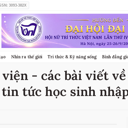
SSN: 3093-382X
tạo
Nhìn ra thế giới
Tri thức & Kỹ năng sống
Bình đẳng gi
viện - các bài viết v
 tin tức học sinh nhậ