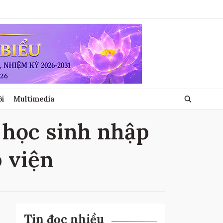
ới
Multimedia
ề học sinh nhập
p viện
Tin đọc nhiều