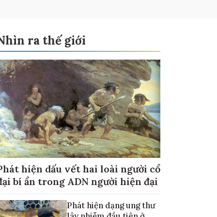
Nhìn ra thế giới
Phát hiện dấu vết hai loài người cổ
đại bí ẩn trong ADN người hiện đại
Phát hiện dạng ung thư
lây nhiễm đầu tiên ở