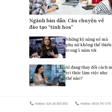
Ngành bán dẫn: Câu chuyện về
đào tạo “tinh hoa”
Những kỹ năng số mà
phụ nữ không thể thiếu
trong 5 năm tới
AI đang thay đổi cách n
trí thức làm việc như
thế nào?
Hotline: 024.36.555.655
Hotline: 0919.797.579