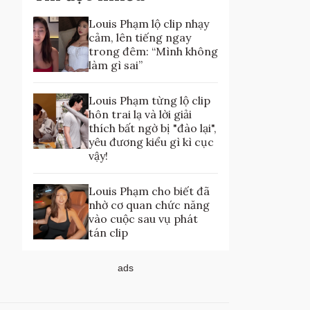
Louis Phạm lộ clip nhạy
cảm, lên tiếng ngay
trong đêm: “Mình không
làm gì sai”
Louis Phạm từng lộ clip
hôn trai lạ và lời giải
thích bất ngờ bị "đào lại",
yêu đương kiểu gì kì cục
vậy!
Louis Phạm cho biết đã
nhờ cơ quan chức năng
vào cuộc sau vụ phát
tán clip
ads