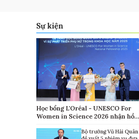
Sự kiện
Học bổng L'Oréal - UNESCO For
Women in Science 2026 nhận hồ
sơ đến ngày 30/9
Bộ trưởng Vũ Hải Quân
đề xuất 5 nhiệm vụ đưa