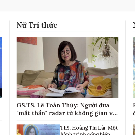
Nữ Trí thức
GS.TS. Lê Toàn Thủy: Người đưa
"mắt thần" radar từ không gian về
với những cánh đồng lúa Việt Nam
ThS. Hoàng Thị Lài: Một
hành trình cống hiến,