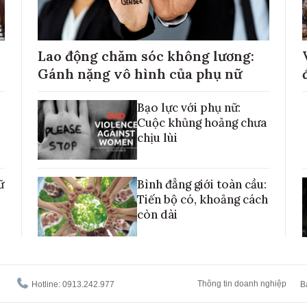
Lao động chăm sóc không lương:
Gánh nặng vô hình của phụ nữ
Bạo lực với phụ nữ:
Cuộc khủng hoảng chưa
chịu lùi
ữ
Bình đẳng giới toàn cầu:
Tiến bộ có, khoảng cách
còn dài
Thông tin doanh nghiệp
Hotline: 0913.242.977
B