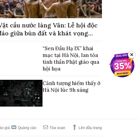
Vật cầu nước làng Vân: Lễ hội độc
đáo giữa bùn đất và khát vọng
mùa màng no đủ
“Sen Đầu Hạ IX” khai
mạc tại Hà Nội, lan tỏa
✕
tinh thần Phật giáo qua
hội họa
Cảnh tượng hiếm thấy ở
Hà Nội lúc 9h sáng
áo giá
Quảng cáo
Tòa soạn
Lên đầu trang