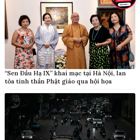
“Sen Đầu Hạ IX” khai mạc tại Hà Nội, lan
tỏa tinh thần Phật giáo qua hội họa