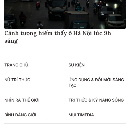
Cảnh tượng hiếm thấy ở Hà Nội lúc 9h
sáng
TRANG CHỦ
SỰ KIỆN
NỮ TRÍ THỨC
ỨNG DỤNG & ĐỔI MỚI SÁNG
TẠO
NHÌN RA THẾ GIỚI
TRI THỨC & KỸ NĂNG SỐNG
BÌNH ĐẲNG GIỚI
MULTIMEDIA