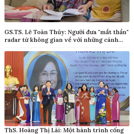
GS.TS. Lê Toàn Thủy: Người đưa "mắt thần"
radar từ không gian về với những cánh
đồng lúa Việt Nam
ThS. Hoàng Thị Lài: Một hành trình cống