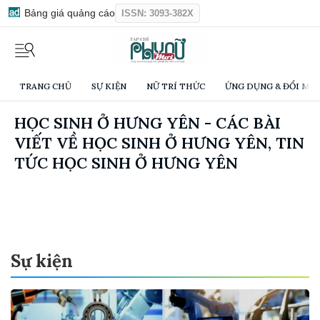
Bảng giá quảng cáo
ISSN: 3093-382X
TRANG CHỦ
SỰ KIỆN
NỮ TRÍ THỨC
ỨNG DỤNG & ĐỔI MỚI
HỌC SINH Ở HƯNG YÊN - CÁC BÀI
VIẾT VỀ HỌC SINH Ở HƯNG YÊN, TIN
TỨC HỌC SINH Ở HƯNG YÊN
Sự kiện