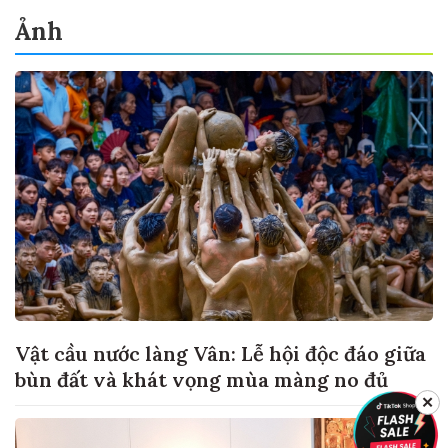
Ảnh
Vật cầu nước làng Vân: Lễ hội độc đáo giữa
bùn đất và khát vọng mùa màng no đủ
✕