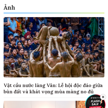
Ảnh
Vật cầu nước làng Vân: Lễ hội độc đáo giữa
bùn đất và khát vọng mùa màng no đủ
✕