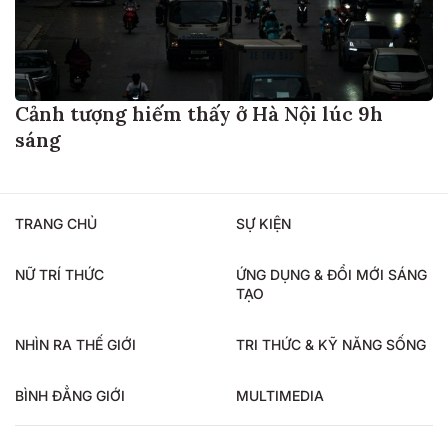
Cảnh tượng hiếm thấy ở Hà Nội lúc 9h
sáng
TRANG CHỦ
SỰ KIỆN
NỮ TRÍ THỨC
ỨNG DỤNG & ĐỔI MỚI SÁNG
TẠO
NHÌN RA THẾ GIỚI
TRI THỨC & KỸ NĂNG SỐNG
BÌNH ĐẲNG GIỚI
MULTIMEDIA