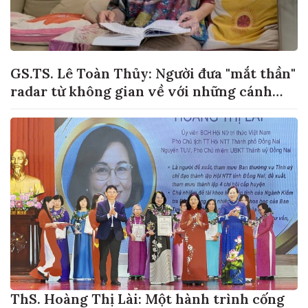
GS.TS. Lê Toàn Thủy: Người đưa "mắt thần"
radar từ không gian về với những cánh
đồng lúa Việt Nam
ThS. Hoàng Thị Lài: Một hành trình cống