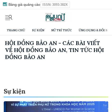
Bảng giá quảng cáo
ISSN: 3093-382X
TRANG CHỦ
SỰ KIỆN
NỮ TRÍ THỨC
ỨNG DỤNG & ĐỔI MỚI
HỘI ĐỒNG BẢO AN - CÁC BÀI VIẾT
VỀ HỘI ĐỒNG BẢO AN, TIN TỨC HỘI
ĐỒNG BẢO AN
Sự kiện