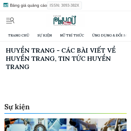
Bảng giá quảng cáo
ISSN: 3093-382X
TRANG CHỦ
SỰ KIỆN
NỮ TRÍ THỨC
ỨNG DỤNG & ĐỔI MỚI
HUYỀN TRANG - CÁC BÀI VIẾT VỀ
HUYỀN TRANG, TIN TỨC HUYỀN
TRANG
Sự kiện