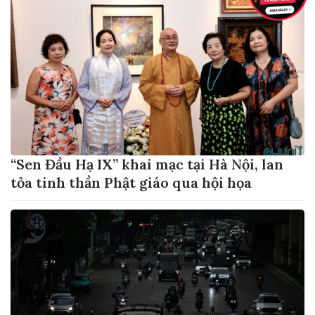
“Sen Đầu Hạ IX” khai mạc tại Hà Nội, lan
tỏa tinh thần Phật giáo qua hội họa