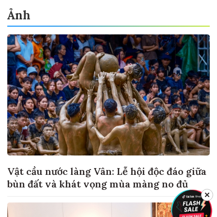
Ảnh
Vật cầu nước làng Vân: Lễ hội độc đáo giữa
bùn đất và khát vọng mùa màng no đủ
✕