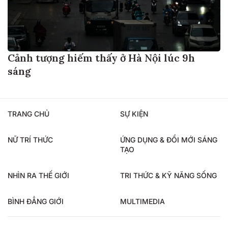
Cảnh tượng hiếm thấy ở Hà Nội lúc 9h
sáng
TRANG CHỦ
SỰ KIỆN
NỮ TRÍ THỨC
ỨNG DỤNG & ĐỔI MỚI SÁNG
TẠO
NHÌN RA THẾ GIỚI
TRI THỨC & KỸ NĂNG SỐNG
BÌNH ĐẲNG GIỚI
MULTIMEDIA