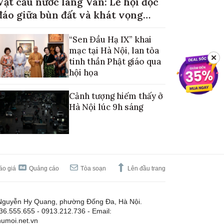
Vật cầu nước làng Vân: Lễ hội độc
đáo giữa bùn đất và khát vọng
mùa màng no đủ
“Sen Đầu Hạ IX” khai
mạc tại Hà Nội, lan tỏa
✕
tinh thần Phật giáo qua
hội họa
Cảnh tượng hiếm thấy ở
Hà Nội lúc 9h sáng
áo giá
Quảng cáo
Tòa soạn
Lên đầu trang
Nguyễn Hy Quang, phường Đống Đa, Hà Nội.
.36.555.655 - 0913.212.736 - Email:
umoi.net.vn