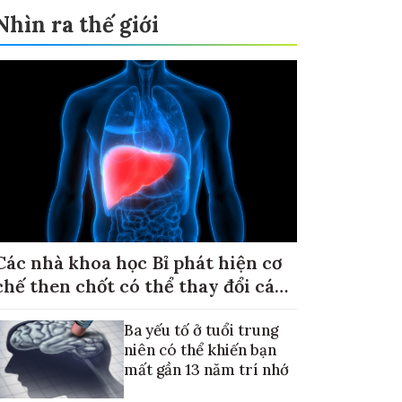
Nhìn ra thế giới
Các nhà khoa học Bỉ phát hiện cơ
chế then chốt có thể thay đổi cách
điều trị ung thư di căn gan
Ba yếu tố ở tuổi trung
niên có thể khiến bạn
mất gần 13 năm trí nhớ