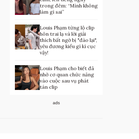
trong đêm: “Mình không
làm gì sai”
Louis Phạm từng lộ clip
hôn trai lạ và lời giải
thích bất ngờ bị "đào lại",
yêu đương kiểu gì kì cục
vậy!
Louis Phạm cho biết đã
nhờ cơ quan chức năng
vào cuộc sau vụ phát
tán clip
ads