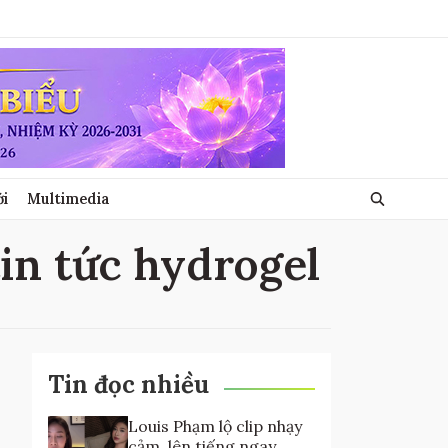
ới
Multimedia
tin tức hydrogel
Tin đọc nhiều
Louis Phạm lộ clip nhạy
cảm, lên tiếng ngay