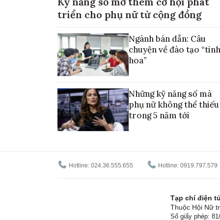
Kỹ năng số mở thêm cơ hội phát
triển cho phụ nữ từ cộng đồng
Ngành bán dẫn: Câu
chuyện về đào tạo “tin
hoa”
Những kỹ năng số mà
phụ nữ không thể thiếu
trong 5 năm tới
Hotline: 024.36.555.655
Hotline: 0919.797.579
Tạp chí điện 
Thuộc Hội Nữ tr
Số giấy phép: 8