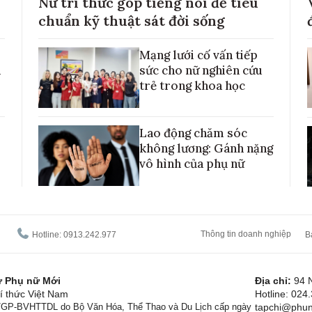
Nữ trí thức góp tiếng nói để tiêu
chuẩn kỹ thuật sát đời sống
Mạng lưới cố vấn tiếp
h
sức cho nữ nghiên cứu
trẻ trong khoa học
Lao động chăm sóc
không lương: Gánh nặng
vô hình của phụ nữ
Thông tin doanh nghiệp
Hotline: 0913.242.977
B
tử Phụ nữ Mới
Địa chỉ:
94 
í thức Việt Nam
Hotline: 024
1/GP-BVHTTDL do Bộ Văn Hóa, Thể Thao và Du Lịch cấp ngày
tapchi@phun