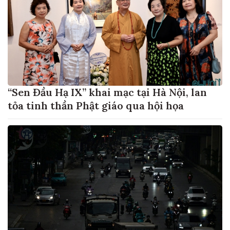
“Sen Đầu Hạ IX” khai mạc tại Hà Nội, lan
tỏa tinh thần Phật giáo qua hội họa