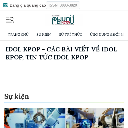
Bảng giá quảng cáo
ISSN: 3093-382X
TRANG CHỦ
SỰ KIỆN
NỮ TRÍ THỨC
ỨNG DỤNG & ĐỔI MỚI
IDOL KPOP - CÁC BÀI VIẾT VỀ IDOL
KPOP, TIN TỨC IDOL KPOP
Sự kiện