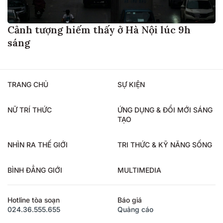
Cảnh tượng hiếm thấy ở Hà Nội lúc 9h
sáng
TRANG CHỦ
SỰ KIỆN
NỮ TRÍ THỨC
ỨNG DỤNG & ĐỔI MỚI SÁNG
TẠO
NHÌN RA THẾ GIỚI
TRI THỨC & KỸ NĂNG SỐNG
BÌNH ĐẲNG GIỚI
MULTIMEDIA
Hotline tòa soạn
Báo giá
024.36.555.655
Quảng cáo