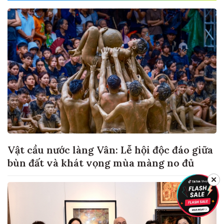
Vật cầu nước làng Vân: Lễ hội độc đáo giữa
bùn đất và khát vọng mùa màng no đủ
✕