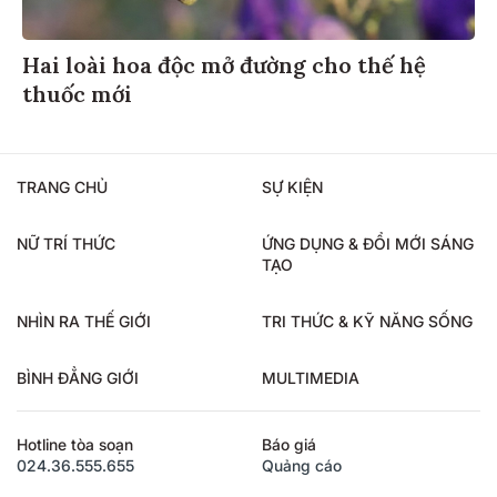
Hai loài hoa độc mở đường cho thế hệ
thuốc mới
TRANG CHỦ
SỰ KIỆN
NỮ TRÍ THỨC
ỨNG DỤNG & ĐỔI MỚI SÁNG
TẠO
NHÌN RA THẾ GIỚI
TRI THỨC & KỸ NĂNG SỐNG
BÌNH ĐẲNG GIỚI
MULTIMEDIA
Hotline tòa soạn
Báo giá
024.36.555.655
Quảng cáo