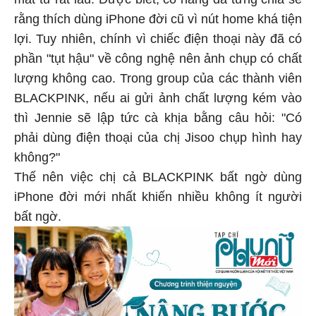
mắt từ rất lâu. Được biết, cô nàng đã từng chia sẻ
rằng thích dùng iPhone đời cũ vì nút home khá tiện
lợi. Tuy nhiên, chính vì chiếc điện thoại này đã có
phần "tụt hậu" về công nghệ nên ảnh chụp có chất
lượng không cao. Trong group của các thành viên
BLACKPINK, nếu ai gửi ảnh chất lượng kém vào
thì Jennie sẽ lập tức cà khịa bằng câu hỏi: "Có
phải dùng điện thoại của chị Jisoo chụp hình hay
không?"
Thế nên việc chị cả BLACKPINK bất ngờ dùng
iPhone đời mới nhất khiến nhiều không ít người
bất ngờ.