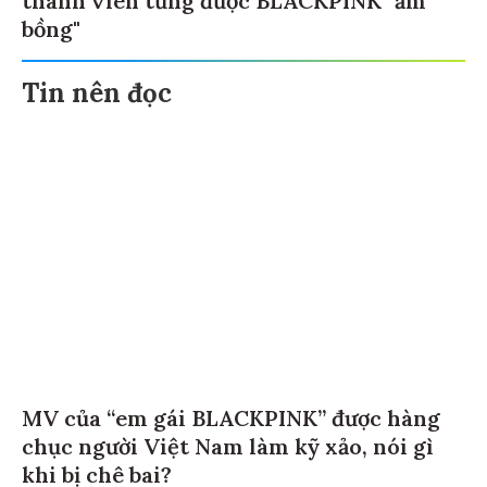
thành viên từng được BLACKPINK "ẵm
bồng"
Tin nên đọc
MV của “em gái BLACKPINK” được hàng
chục người Việt Nam làm kỹ xảo, nói gì
khi bị chê bai?