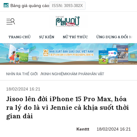
Bảng giá quảng cáo
ISSN: 3093-382X
TRANG CHỦ
SỰ KIỆN
NỮ TRÍ THỨC
ỨNG DỤNG & ĐỔI MỚI
/
NHÌN RA THẾ GIỚI
KINH NGHIỆM
KHÁM PHÁ
NHÂN VẬT
18/02/2024 16:21
Jisoo lên đời iPhone 15 Pro Max, hóa
ra lý do là vì Jennie cà khịa suốt thời
gian dài
Kenttt
18/02/2024 16:21