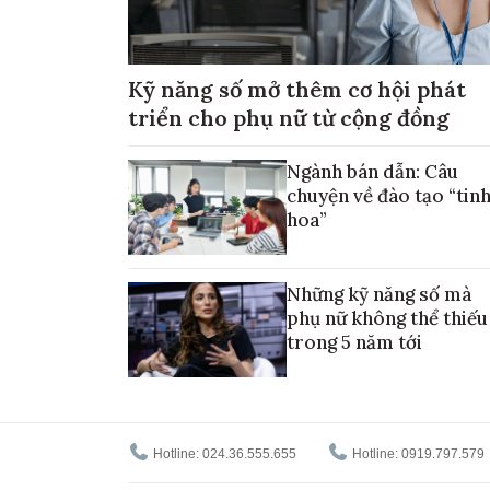
Kỹ năng số mở thêm cơ hội phát
triển cho phụ nữ từ cộng đồng
Ngành bán dẫn: Câu
chuyện về đào tạo “tin
hoa”
Những kỹ năng số mà
phụ nữ không thể thiếu
trong 5 năm tới
Hotline: 024.36.555.655
Hotline: 0919.797.579