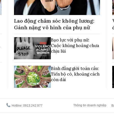
Lao động chăm sóc không lương:
Gánh nặng vô hình của phụ nữ
Bạo lực với phụ nữ:
h
Cuộc khủng hoảng chưa
chịu lùi
Bình đẳng giới toàn cầu:
Tiến bộ có, khoảng cách
còn dài
Thông tin doanh nghiệp
Hotline: 0913.242.977
B