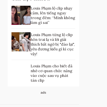
Louis Phạm lộ clip nhạy
cảm, lên tiếng ngay
trong đêm: “Mình không
làm gì sai”
Louis Phạm từng lộ clip
hôn trai lạ và lời giải
thích bất ngờ bị "đào lại",
yêu đương kiểu gì kì cục
vậy!
Louis Phạm cho biết đã
nhờ cơ quan chức năng
vào cuộc sau vụ phát
tán clip
ads