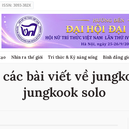
ISSN: 3093-382X
tạo
Nhìn ra thế giới
Tri thức & Kỹ năng sống
Bình đẳng gi
 các bài viết về jungko
jungkook solo