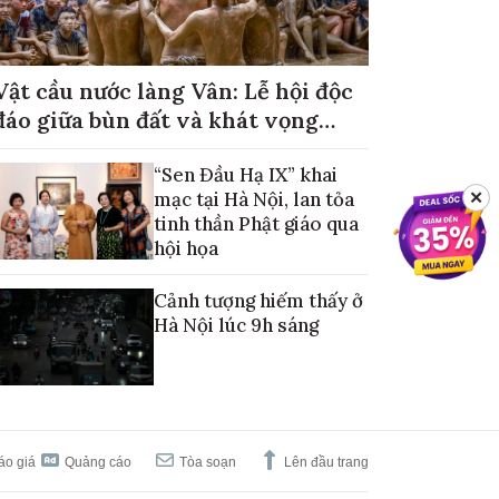
Vật cầu nước làng Vân: Lễ hội độc
đáo giữa bùn đất và khát vọng
mùa màng no đủ
“Sen Đầu Hạ IX” khai
mạc tại Hà Nội, lan tỏa
✕
tinh thần Phật giáo qua
hội họa
Cảnh tượng hiếm thấy ở
Hà Nội lúc 9h sáng
áo giá
Quảng cáo
Tòa soạn
Lên đầu trang