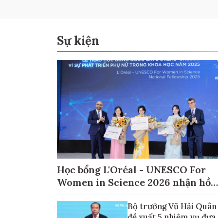
Sự kiện
Học bổng L'Oréal - UNESCO For
Women in Science 2026 nhận hồ
sơ đến ngày 30/9
Bộ trưởng Vũ Hải Quân
đề xuất 5 nhiệm vụ đưa