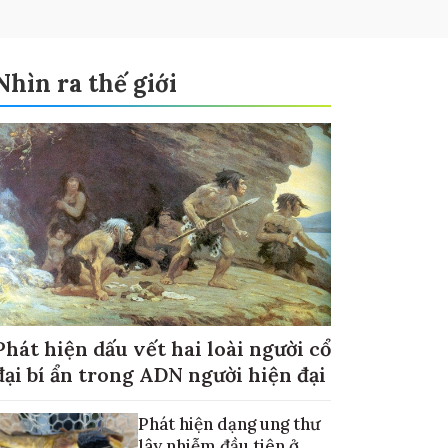
Nhìn ra thế giới
Phát hiện dấu vết hai loài người cổ
đại bí ẩn trong ADN người hiện đại
Phát hiện dạng ung thư
lây nhiễm đầu tiên ở