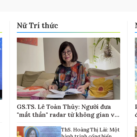
Nữ Trí thức
GS.TS. Lê Toàn Thủy: Người đưa
"mắt thần" radar từ không gian về
với những cánh đồng lúa Việt Nam
ThS. Hoàng Thị Lài: Một
hành trình cống hiến,