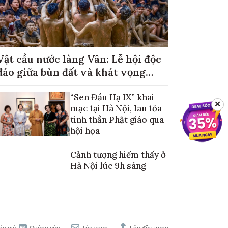
Vật cầu nước làng Vân: Lễ hội độc
đáo giữa bùn đất và khát vọng
mùa màng no đủ
“Sen Đầu Hạ IX” khai
✕
mạc tại Hà Nội, lan tỏa
tinh thần Phật giáo qua
hội họa
Cảnh tượng hiếm thấy ở
Hà Nội lúc 9h sáng