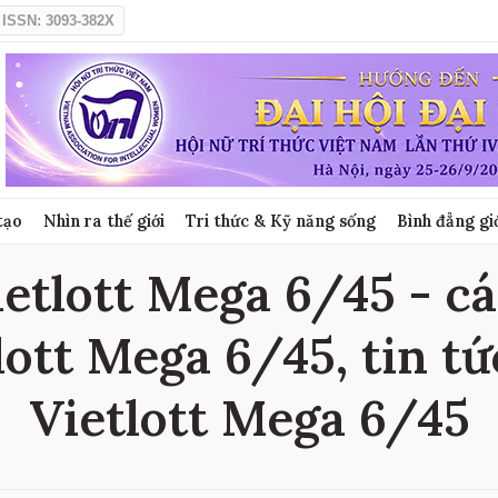
ISSN: 3093-382X
tạo
Nhìn ra thế giới
Tri thức & Kỹ năng sống
Bình đẳng gi
etlott Mega 6/45 - cá
lott Mega 6/45, tin tứ
Vietlott Mega 6/45