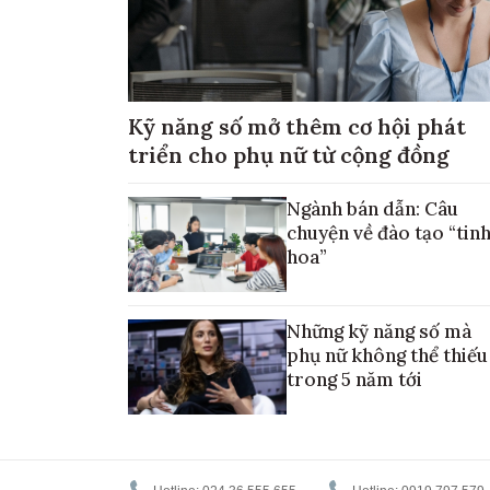
Kỹ năng số mở thêm cơ hội phát
triển cho phụ nữ từ cộng đồng
Ngành bán dẫn: Câu
chuyện về đào tạo “tin
hoa”
Những kỹ năng số mà
phụ nữ không thể thiếu
trong 5 năm tới