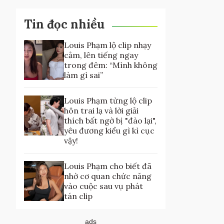
Tin đọc nhiều
Louis Phạm lộ clip nhạy
cảm, lên tiếng ngay
trong đêm: “Mình không
làm gì sai”
Louis Phạm từng lộ clip
hôn trai lạ và lời giải
thích bất ngờ bị "đào lại",
yêu đương kiểu gì kì cục
vậy!
Louis Phạm cho biết đã
nhờ cơ quan chức năng
vào cuộc sau vụ phát
tán clip
ads