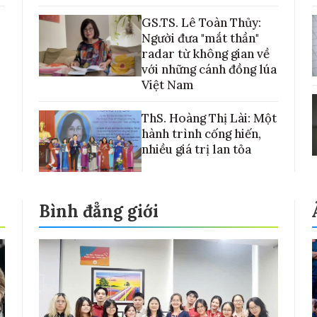
GS.TS. Lê Toàn Thủy:
Người đưa "mắt thần"
radar từ không gian về
với những cánh đồng lúa
Việt Nam
ThS. Hoàng Thị Lài: Một
hành trình cống hiến,
nhiều giá trị lan tỏa
Bình đẳng giới