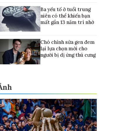
điều trị ung thư di căn gan
Ba yếu tố ở tuổi trung
niên có thể khiến bạn
mất gần 13 năm trí nhớ
Chó chỉnh sửa gen đem
lại lựa chọn mới cho
người bị dị ứng thú cưng
Ảnh