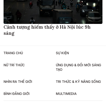
Cảnh tượng hiếm thấy ở Hà Nội lúc 9h
sáng
TRANG CHỦ
SỰ KIỆN
NỮ TRÍ THỨC
ỨNG DỤNG & ĐỔI MỚI SÁNG
TẠO
NHÌN RA THẾ GIỚI
TRI THỨC & KỸ NĂNG SỐNG
BÌNH ĐẲNG GIỚI
MULTIMEDIA