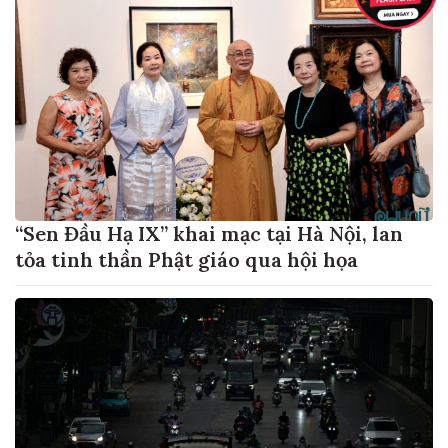
“Sen Đầu Hạ IX” khai mạc tại Hà Nội, lan
tỏa tinh thần Phật giáo qua hội họa