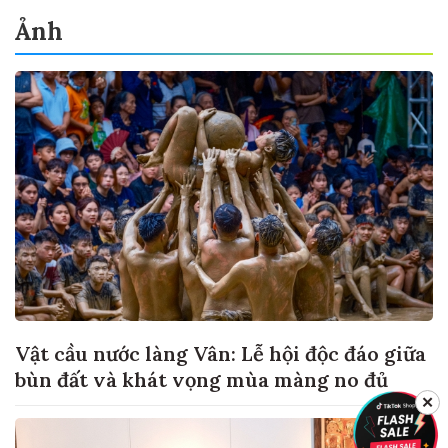
Ảnh
Vật cầu nước làng Vân: Lễ hội độc đáo giữa
bùn đất và khát vọng mùa màng no đủ
✕