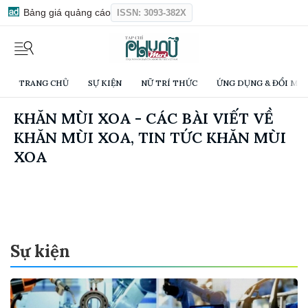
Bảng giá quảng cáo
ISSN: 3093-382X
TRANG CHỦ
SỰ KIỆN
NỮ TRÍ THỨC
ỨNG DỤNG & ĐỔI MỚI
KHĂN MÙI XOA - CÁC BÀI VIẾT VỀ
KHĂN MÙI XOA, TIN TỨC KHĂN MÙI
XOA
Sự kiện