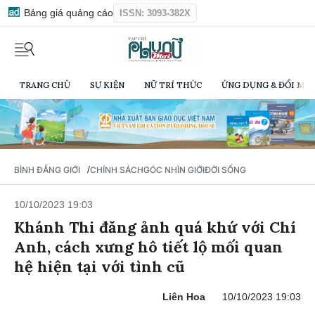
Bảng giá quảng cáo
ISSN: 3093-382X
TRANG CHỦ
SỰ KIỆN
NỮ TRÍ THỨC
ỨNG DỤNG & ĐỔI MỚI
/
BÌNH ĐẲNG GIỚI
CHÍNH SÁCH
GÓC NHÌN GIỚI
ĐỜI SỐNG
10/10/2023 19:03
Khánh Thi đăng ảnh quá khứ với Chí
Anh, cách xưng hô tiết lộ mối quan
hệ hiện tại với tình cũ
Liên Hoa
10/10/2023 19:03