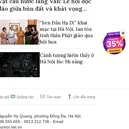
Vật cầu nước làng Vân: Lễ hội độc
đáo giữa bùn đất và khát vọng
mùa màng no đủ
“Sen Đầu Hạ IX” khai
mạc tại Hà Nội, lan tỏa
✕
tinh thần Phật giáo qua
hội họa
Cảnh tượng hiếm thấy ở
Hà Nội lúc 9h sáng
áo giá
Quảng cáo
Tòa soạn
Lên đầu trang
Nguyễn Hy Quang, phường Đống Đa, Hà Nội.
.36.555.655 - 0913.212.736 - Email:
umoi.net.vn