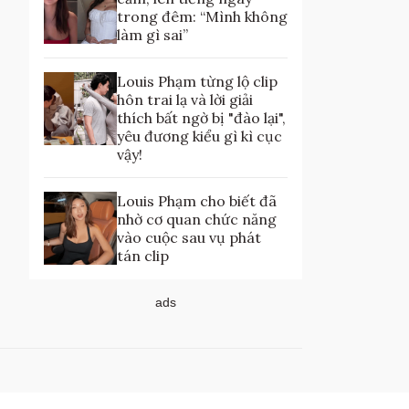
trong đêm: “Mình không
làm gì sai”
Louis Phạm từng lộ clip
hôn trai lạ và lời giải
thích bất ngờ bị "đào lại",
yêu đương kiểu gì kì cục
vậy!
Louis Phạm cho biết đã
nhờ cơ quan chức năng
vào cuộc sau vụ phát
tán clip
ads