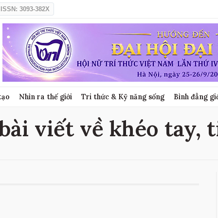
ISSN: 3093-382X
tạo
Nhìn ra thế giới
Tri thức & Kỹ năng sống
Bình đẳng gi
bài viết về khéo tay, 